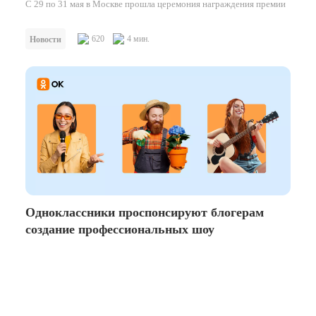
С 29 по 31 мая в Москве прошла церемония награждения премии
Silver Mercury XXV, отмечающая наиболее успешные проекты в
области рекламы и маркетинговых коммуникаций. Одноклассники
620
4 мин.
Новости
получили бронзовую награду в номинации «E15. Best purposeful
PR campaign / Лучшая общественно значимая PR-кампания» за
проект «Архитектурный перископ».
В 2021 году ОК при экспертной поддержке фонда «Внимание»
запустили просветительский проект «Архитектурный перископ»,
Третий сезон проекта начался в декабре 2023 года. На
который помогает аудитории платформы взглянуть на
интерактивную карту были добавлены семь новых памятников —
разрушающиеся памятники зодчества из разных регионов России
пассаж Фирсова в Бийске,
не только в центральной России или на Урале, и в Сибири. В
с новой стороны. На сайте проекта размещена
карта
наиболее
список вошли:
важных архитектурных памятников страны, нуждающихся в
водонапорная башня Лунева в Томске,
реконструкции. Пользователи ОК могут посмотреть, как выглядит
дача Рассушина в Иркутской области,
здание в наши дни и каким оно должно стать после
усадьба Сназиных-Тормасовых в Тверской
реконструкции, а также узнать больше об истории памятника и
Одноклассники проспонсируют блогерам
области,
прочесть комментарии экспертов.
создание профессиональных шоу
Терем крестьянина Поляшова в Костромской
области,
храм Святой Аллы в Пензенской области,
Троицкая церковь в Рязанской области.
Пользователи могут прослушать аудиоэкскурсии с рассказами об