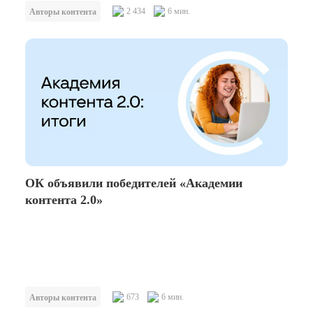
историях зданий и их культурном значении.
2 434
6 мин.
Авторы контента
Перед выходом третьего сезона ОК при поддержке экспертов
фонда «Внимание» провели
исследование
, чтобы узнать,
насколько хорошо россияне знакомы с достопримечательностями
своего региона, а также как как они ищут информацию о
культурных объектах. 53% жителей страны ни разу не посещали
памятники культуры в своём регионе — но при этом каждый
второй участник исследования готов ходить на экскурсии во
время путешествий по другим частям России. 66% опрошенных
могут по памяти назвать минимум три достопримечательности в
своём регионе, а 74% россиян подписаны на культурные
сообщества или следят за блогерами, рассказывающими об
урбанистике и культуре. Тем, кому интересна история памятников
культуры в России, «Архитектурный перископ» даёт возможность
ОК объявили победителей «Академии
ближе познакомится с необычными зданиями в разных регионах
контента 2.0»
страны.
673
6 мин.
Авторы контента