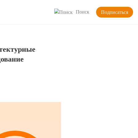
Поиск
Подписаться
итектурные
дование