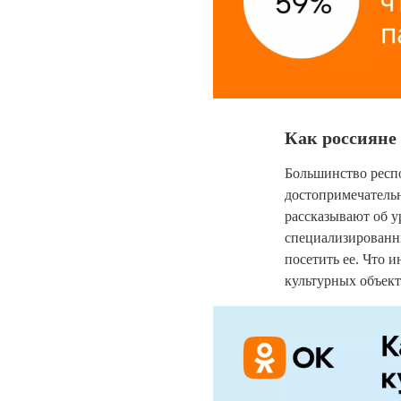
Как россияне
Большинство респ
достопримечательн
рассказывают об у
специализированны
посетить ее. Что 
культурных объект