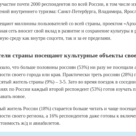
участие почти 2000 респондентов по всей России, в том числе из
ний внутреннего туризма: Санкт-Петербурга, Владимира, Яросл
ещают миллионы пользователей со всей страны, проектом «Арх
ная сеть вносит свой вклад в развитие и сохранение культуры в 
ую среду как внутри соцсети, так и за ее пределами.
тели страны посещают культурные объекты свое
зало, что больше половины россиян (53%) ни разу не посещали
ости своего города или края. Практически треть россиян (28%) п
сятый житель страны (9%) – 3-5. Зато во время поездок в соседн
иях по России каждый второй респондент (53%) готов изучать п
авать новое.
й житель России (18%) старается больше читать и чаще посеща
ости своего региона, а 16% респондентов даже готовы к включе
стоимость ж/д и авиабилетов.