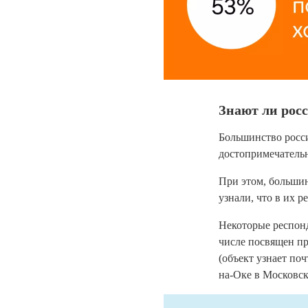
Знают ли рос
Большинство росси
достопримечательно
При этом, большин
узнали, что в их 
Некоторые респонд
числе посвящен п
(объект узнает по
на-Оке в Московск