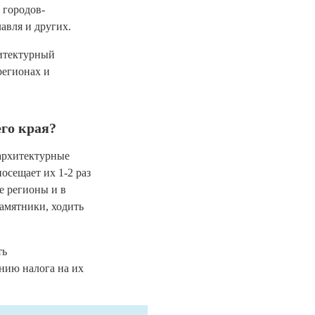
 городов-
авля и других.
итектурный
регионах и
го края?
 архитектурные
осещает их 1-2 раз
ие регионы и в
амятники, ходить
ть
нию налога на их