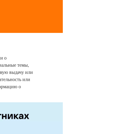
и о
иальные темы,
овую выдачу или
ательность или
формацию о