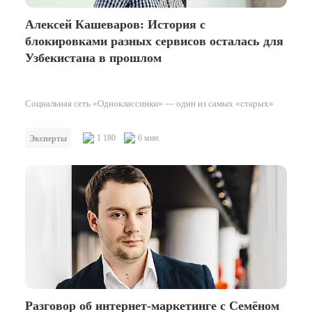
Алексей Кашеваров: История с
блокировками разных сервисов осталась для
Узбекистана в прошлом
Социальная сеть «Одноклассники» — один из самых «старых»
участников digital-рынка Узбекистана. Она видела и переживала
практически все изменения в стране и точно знает, что
1 180
6 мин.
Эксперты
изменилось…
Разговор об интернет-маркетинге с Семёном