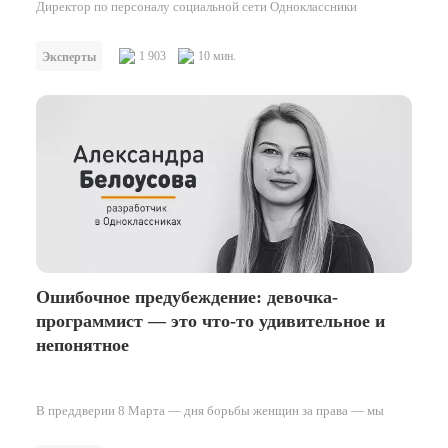
Директор по персоналу социальной сети Одноклассники
Кристина Штейнберга рассказала «ДП», как компания привлекает
новые кадры и выращивает руководителей, о трендах в IT–
1 903
10 мин.
Эксперты
рекрутинге, а также объяснила, зачем…
Ошибочное предубеждение: девочка-
программист — это что-то удивительное и
непонятное
В преддверии 8 Марта — дня борьбы женщин за права — мы
решили поговорить с сотрудницами Одноклассников о самом