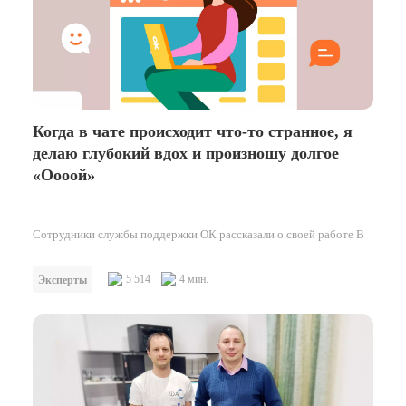
Когда в чате происходит что-то странное, я
делаю глубокий вдох и произношу долгое
«Оооой»
Сотрудники службы поддержки ОК рассказали о своей работе В
апреле 2021 года социальная сеть Одноклассники запустила чат-
бота Асю — интеллектуальную…
5 514
4 мин.
Эксперты