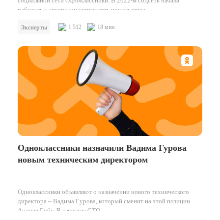
социальной сети Одноклассники. В 2022-м соцсеть начала
работать с авторским контентом, представила…
1 512
18 мин.
Эксперты
Одноклассники назначили Вадима Гурова
новым техническим директором
Одноклассники объявляют о назначении нового технического
директора – Вадима Гурова, который сменит на этой позиции
Андрея Губу. В качестве CTO…