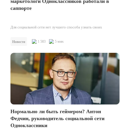
маркетологи Одноклассников работали в
саппорте
Для социальной сети нет лучшего способа узнать своих
пользователей, чем помочь решить их проблемы. А проблем и
запросов у 70-миллионной…
1 583
5 мин.
Новости
Нормально ли быть геймером? Антон
Федчин, руководитель социальной сети
Одноклассники