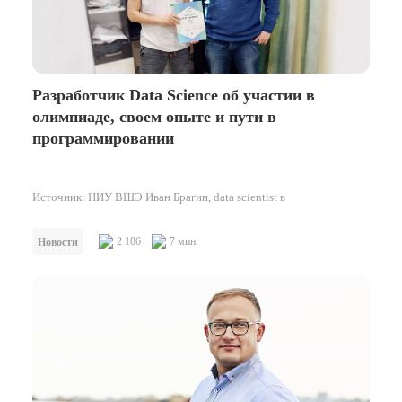
Разработчик Data Science об участии в
олимпиаде, своем опыте и пути в
программировании
Источник: НИУ ВШЭ Иван Брагин, data scientist в
Одноклассниках В эти выходные, 19-21 апреля, прошел финал
IDAO 2021, и до…
2 106
7 мин.
Новости