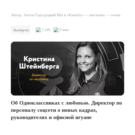
Автор: Антон Городецкий Мы в «Канобу» — внезапно — очень
любим видеоигры. И хотя они плотно закрепились в мировой поп-
культуре, все еще часто можно встретить людей,…
2 240
6 мин.
Эксперты
Об Одноклассниках с любовью. Директор по
персоналу соцсети о новых кадрах,
руководителях и офисной игуане