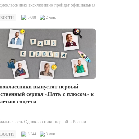
дноклассниках эксклюзивно пройдет официальная
мьера трейлера третьей части сказочной саги
ney «Последний богатырь» — «Последний
5 088
2 мин.
ОВОСТИ
атырь: Посланник Тьмы». Миллионы…
ноклассники выпустят первый
бственный сериал «Пять с плюсом» к
-летию соцсети
иальная сеть Одноклассники первой в России
ди социальных сетей представляет оригинальный
едийный сериал — «Пять с плюсом».
3 244
3 мин.
ОВОСТИ