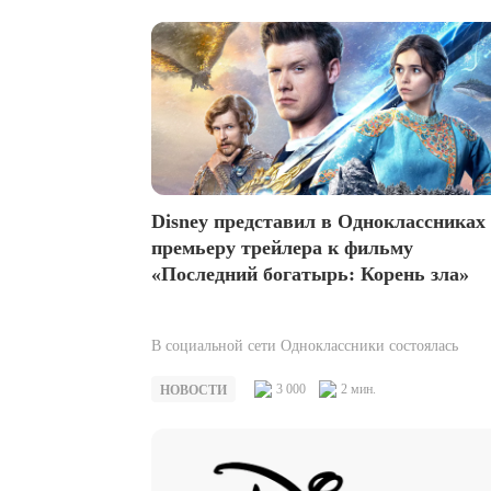
«Мегафон ТВ» стал первым…
Disney представил в Одноклассниках
премьеру трейлера к фильму
«Последний богатырь: Корень зла»
В социальной сети Одноклассники состоялась
эксклюзивная премьера нового трейлера приключ
Disney «Последний богатырь: Корень зла».
3 000
2 мин.
НОВОСТИ
Пользователи соцсети первыми увидели кадры…