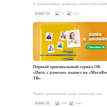
В Одноклассниках продюсеры главной новогодне
комедии эксклюзивно представили благотворител
«Шоу Елки». С 15 декабря и все праздничные
721
2 мин.
НОВОСТИ
каникулы ведущий шоу…
Первый оригинальный сериал ОК
«Пять с плюсом» вышел на «МегаФо
ТВ»
Первый оригинальный сериал социальной сети
Одноклассники «Пять с плюсом» начал дистрибу
на крупнейших онлайн-платформах рунета —
1 544
2 мин.
НОВОСТИ