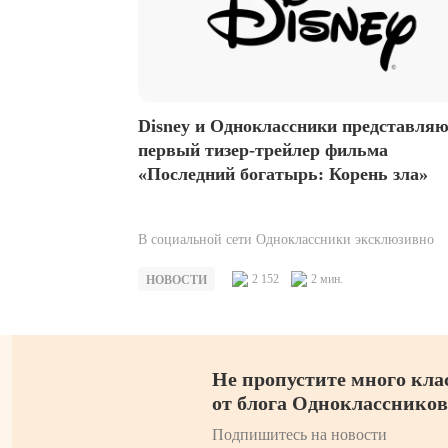
Disney и Одноклассники представля
первый тизер-трейлер фильма
«Последний богатырь: Корень зла»
В социальной сети Одноклассники эксклюзивно
пройдет официальная премьера тизера-трейлера
второй части фильма «Последний богатырь» —
2 152
2 мин.
НОВОСТИ
«Последний богатырь: Корень зла». Миллионы…
Не пропустите много кла
от блога Одноклассников
Подпишитесь на новости