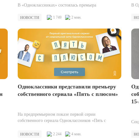
й
В «Одноклассниках» состоялась премьера
В О
ьное
комедийного сериала в честь дня рождения первого
пре
российского императора. В соцсети «Одноклассники»
1 749
2 мин.
Dis
НОВОСТИ
Н
в честь 350-летия со…
бог
Од
Одноклассники представили премьеру
со
н
собственного сериала «Пять с плюсом»
15
На предпремьерном показе первой серии
собственного сериала Одноклассников «Пять с
Соц
плюсом» актеры, режиссер проекта и руководитель
сре
цию
продюсерской и контентной дирекции…
ком
2 244
4 мин.
Н
НОВОСТИ