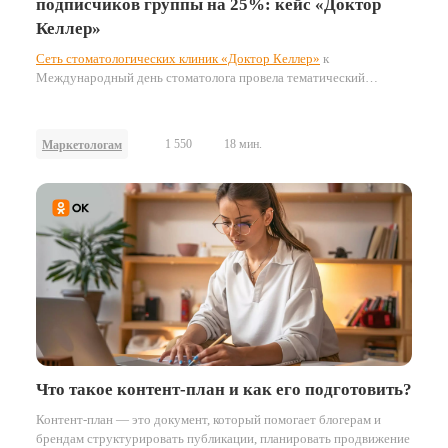
подписчиков группы на 25%: кейс «Доктор
Келлер»
Сеть стоматологических клиник «Доктор Келлер»
к
Международный день стоматолога провела тематический
конкурс для пользователей ОК. Рассказываем, как бренд придумал
креативную праздничную активность — и привлёк более 1200
подписчиков в группу.
1 550
18 мин.
Маркетологам
Что такое контент-план и как его подготовить?
Контент-план — это документ, который помогает блогерам и
брендам структурировать публикации, планировать продвижение