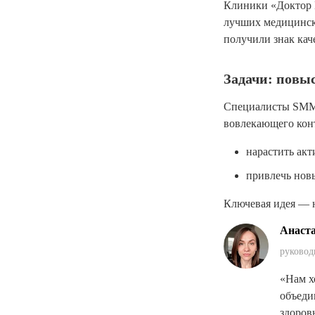
Клиники «Доктор 
лучших медицински
получили знак кач
Задачи: повы
Специалисты SMM-
вовлекающего кон
нарастить ак
привлечь нов
Ключевая идея — н
Анаст
руковод
«Нам х
объеди
здоров