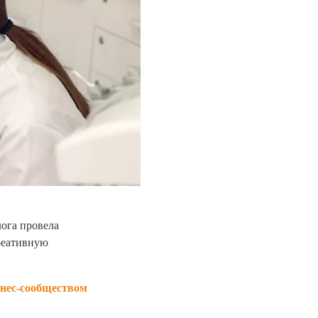
ога провела
креативную
знес-сообществом