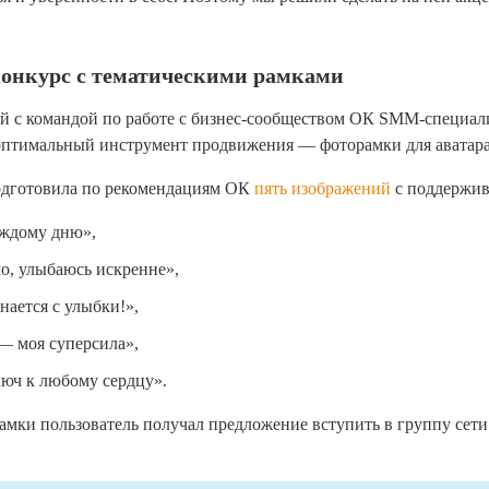
конкурс с тематическими рамками
ий с командой по работе с бизнес-сообществом ОК SMM-специа
оптимальный инструмент продвижения — фоторамки для аватара
одготовила по рекомендациям ОК
пять изображений
с поддержи
ждому дню»,
о, улыбаюсь искренне»,
нается с улыбки!»,
— моя суперсила»,
юч к любому сердцу».
амки пользователь получал предложение вступить в группу сет