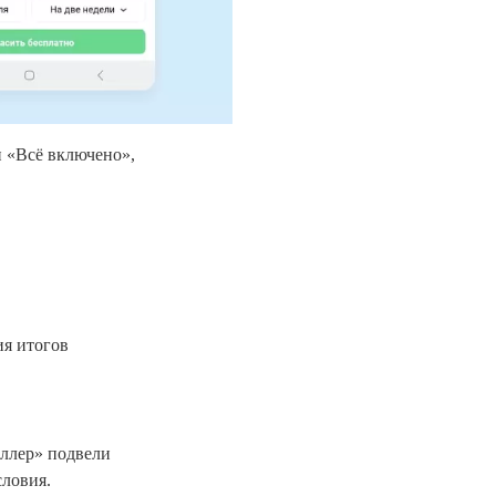
 «Всё включено»,
ия итогов
ллер» подвели
словия.