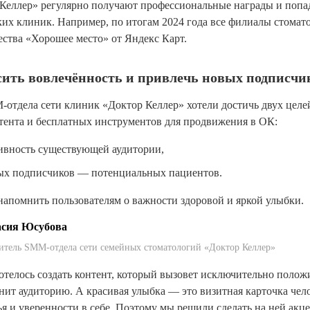
Келлер» регулярно получают профессиональные награды и попа
х клиник. Например, по итогам 2024 года все филиалы стомато
ества «Хорошее место» от Яндекс Карт.
сить вовлечённость и привлечь новых подписчи
отдела сети клиник «Доктор Келлер» хотели достичь двух цел
тента и бесплатных инструментов для продвижения в ОК:
тивность существующей аудитории,
ых подписчиков — потенциальных пациентов.
апомнить пользователям о важности здоровой и яркой улыбки.
асия Юсубова
итель SMM-отдела сети семейных стоматологий «Доктор Келлер»
отелось создать контент, который вызовет исключительно поло
нит аудиторию. А красивая улыбка — это визитная карточка чело
ья и уверенности в себе. Поэтому мы решили сделать на ней акце