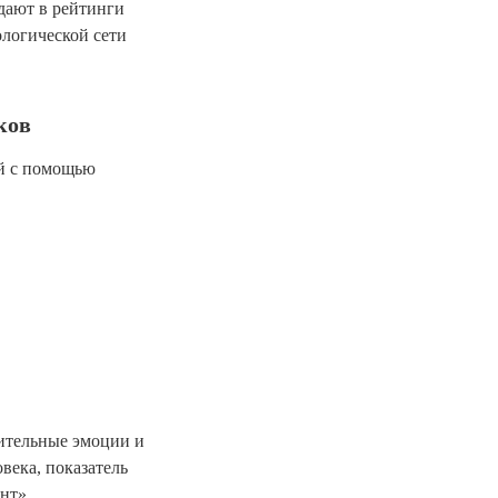
дают в рейтинги
логической сети
ков
ей с помощью
жительные эмоции и
века, показатель
нт».