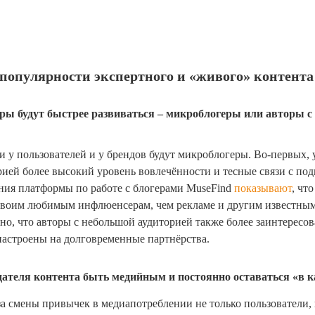
 популярности экспертного и «живого» контента
ы будут быстрее развиваться – микроблогеры или авторы с 
 у пользователей и у брендов будут микроблогеры. Во-первых, у
ией более высокий уровень вовлечённости и тесные связи с по
ния платформы по работе с блогерами MuseFind
показывают
, чт
своим любимым инфлюенсерам, чем рекламе и другим известным
но, что авторы с небольшой аудиторией также более заинтересо
настроены на долговременные партнёрства.
дателя контента быть медийным и постоянно оставаться «в к
-за смены привычек в медиапотреблении не только пользователи, 