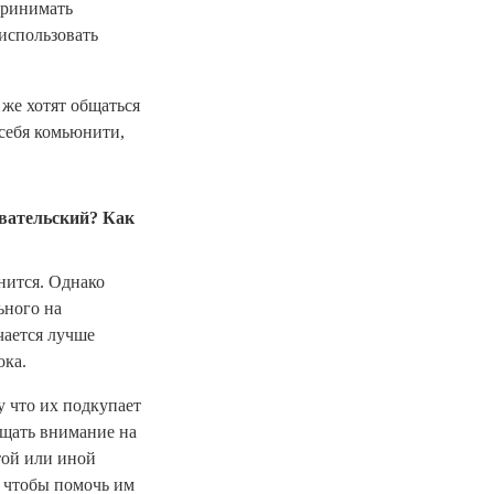
принимать
 использовать
 же хотят общаться
себя комьюнити,
овательский? Как
нится. Однако
ьного на
чается лучше
ока.
у что их подкупает
ащать внимание на
той или иной
, чтобы помочь им