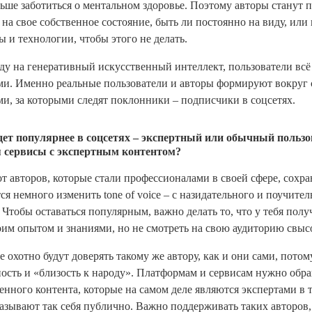
льше заботиться о ментальном здоровье. Поэтому авторы станут 
 на свое собственное состояние, быть ли постоянно на виду, или
 и технологии, чтобы этого не делать.
ду на генеративный искусственный интеллект, пользователи всё
ми. Именно реальные пользователи и авторы формируют вокруг 
ми, за которыми следят поклонники – подписчики в соцсетях.
дет популярнее в соцсетях – экспертный или обычный польз
я сервисы с экспертным контентом?
от авторов, которые стали профессионалами в своей сфере, сохра
я немного изменить tone of voice – с назидательного и поучител
тобы оставаться популярным, важно делать то, что у тебя полу
воим опытом и знаниями, но не смотреть на свою аудиторию свыс
 охотно будут доверять такому же автору, как и они сами, потом
ность и «близость к народу». Платформам и сервисам нужно обр
венного контента, которые на самом деле являются экспертами в 
называют так себя публично. Важно поддерживать таких авторов