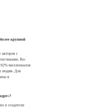
более крупной
 авторов с
дписчиками. Во-
о 92% миллениалов
 людям. Для
ваны в
адре»?
но и создатели