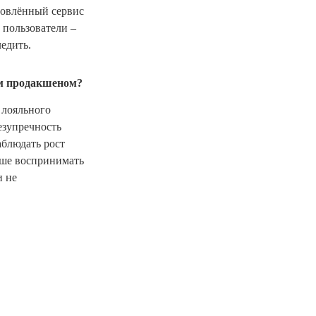
новлённый сервис
 пользователи –
едить.
им продакшеном?
 лояльного
езупречность
аблюдать рост
чше воспринимать
и не