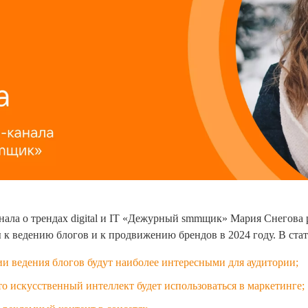
нала о трендах digital и IT «Дежурный smmщик» Мария Снегова р
 к ведению блогов и к продвижению брендов в 2024 году. В ста
ии ведения блогов будут наиболее интересными для аудитории;
то искусственный интеллект будет использоваться в маркетинге;