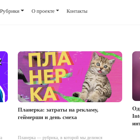
Рубрики
О проекте
Контакты
Од
Планерка: затраты на рекламу,
In
геймерши и день смеха
ин
та
Планерка — рубрика, в которой мы делимся