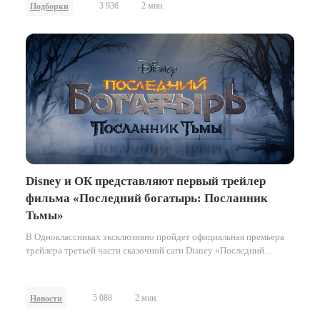
3 936
2 мин.
Подборки
Disney и ОК представляют первый трейлер
фильма «Последний богатырь: Посланник
Тьмы»
В Одноклассниках эксклюзивно пройдет официальная премьера
трейлера третьей части сказочной саги Disney «Последний
богатырь» — «Последний богатырь: Посланник Тьмы».
Миллионы…
5 088
2 мин.
Новости