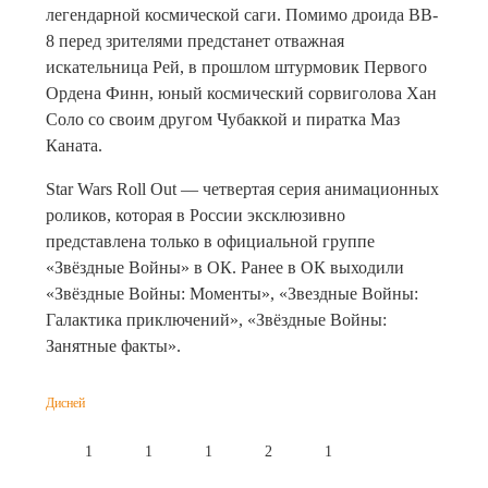
легендарной космической саги. Помимо дроида BB-
8 перед зрителями предстанет отважная
искательница Рей, в прошлом штурмовик Первого
Ордена Финн, юный космический сорвиголова Хан
Соло со своим другом Чубаккой и пиратка Маз
Каната.
Star Wars Roll Out — четвертая серия анимационных
роликов, которая в России эксклюзивно
представлена только в официальной группе
«Звёздные Войны» в ОК. Ранее в ОК выходили
«Звёздные Войны: Моменты», «Звездные Войны:
Галактика приключений», «Звёздные Войны:
Занятные факты».
Дисней
1
1
1
2
1