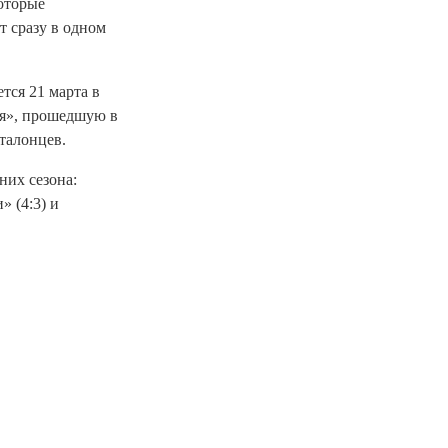
которые
т сразу в одном
тся 21 марта в
ия», прошедшую в
аталонцев.
них сезона:
 (4:3) и