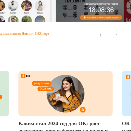
дноклассников
Новости ОК
Спорт
1
1
Каким стал 2024 год для ОК: рост
ОК 
аудитории, новые форматы и важные
и у