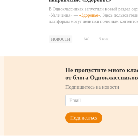
В Одноклассниках запустили новый раздел сер
«Увлечения» —
«Здоровье»
. Здесь пользовател
платформы могут делиться полезным контенто
самочувствии, а также обсуждать с экспертами,
вести здоровый образ жизни и заботиться о себ
640
5 мин.
НОВОСТИ
своих близких. Среди популярных тем —
правильное питание, здоровый образ жизни,
неврология, гимнастика, здоровье суставов,
артериальное давление, боли в спине.
Не пропустите много кла
от блога Одноклассников
Подпишитесь на новости