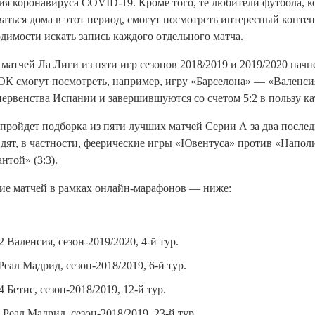
ия коронавируса COVID-19. Кроме того, те любители футбола, 
ться дома в этот период, смогут посмотреть интересный контен
одимости искать запись каждого отдельного матча.
атчей Ла Лиги из пяти игр сезонов 2018/2019 и 2019/2020 начне
в ОК смогут посмотреть, например, игру «Барселона» — «Валенс
первенства Испании и завершившуются со счетом 5:2 в пользу к
 пройдет подборка из пяти лучших матчей Серии А за два послед
дят, в частности, феерические игры «Ювентуса» против «Наполи»
нтой» (3:3).
ие матчей в рамках онлайн-марафонов — ниже:
2 Валенсия, сезон-2019/2020, 4-й тур.
Реал Мадрид, сезон-2018/2019, 6-й тур.
4 Бетис, сезон-2018/2019, 12-й тур.
 Реал Мадрид, сезон-2018/2019, 23-й тур.