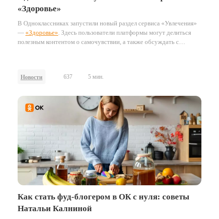
«Здоровье»
В Одноклассниках запустили новый раздел сервиса «Увлечения»
—
«Здоровье»
. Здесь пользователи платформы могут делиться
полезным контентом о самочувствии, а также обсуждать с
экспертами, как вести здоровый образ жизни и заботиться о себе
и своих близких. Среди популярных тем — правильное питание,
здоровый образ жизни, неврология, гимнастика, здоровье
637
5 мин.
Новости
суставов, артериальное давление, боли в спине.
Как стать фуд-блогером в ОК с нуля: советы
Натальи Калниной