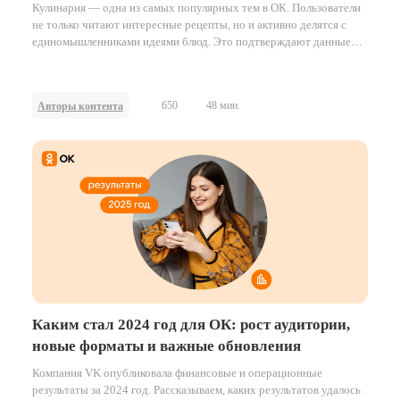
Кулинария — одна из самых популярных тем в ОК. Пользователи
не только читают интересные рецепты, но и активно делятся с
единомышленниками идеями блюд. Это подтверждают данные
аналитиков ОК: за 2024 год количество постов в разделе
«Кулинария» в сервисе «Увлечения» увеличилось в 2,5 раза.
650
48 мин.
Авторы контента
Каким стал 2024 год для ОК: рост аудитории,
новые форматы и важные обновления
Компания VK опубликовала финансовые и операционные
результаты за 2024 год. Рассказываем, каких результатов удалось