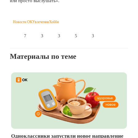
или просто выслушать».
Новости ОК
Увлечения
Хобби
7
3
3
5
3
Материалы по теме
Одноклассники запустили новое направление