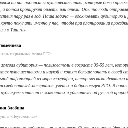
овном на нас подписаны путешественники, которые долго прис
е, а потом бронируют билеты или отели. Обычно люди
отправл
ствия пару раз в год. Наша задача
—
вдохновлять аудиторию и 
 круто покупать им
енно у нас, чтобы при планировании проездк
или о
Tutu.ru».
Тюменцева
итель социальных медиа РГО
целевая аудитория
—
пользователи в возрасте 35-55 лет, кото
ются путешествиями и наукой и хотят больше узна
ть о своей с
ьной информацией из мира географии, историческими фактами 
исследователей-полярников, учёных и добровольцев РГО. В допол
публикуем контент о животных и удивительной русской природ
рия Злобина
руппы «Неугомонная»
ня в основном подписаны пользователи 35 лет и старше
. Это и