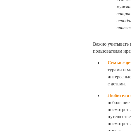
мужчин
патрио
непода
привле
Важно учитывать и
пользователям нра
Семьи с д
турами и м
интересные
с детьми.
Любители 
небольшие 
посмотреть
путешестве
посмотреть
отель».