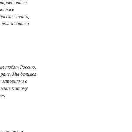
матриваются к
яются
в
рассказывать,
и пользователи
рые любят Россию,
тране. Мы делимся
и историями о
нение к этому
е».
 женщины, и