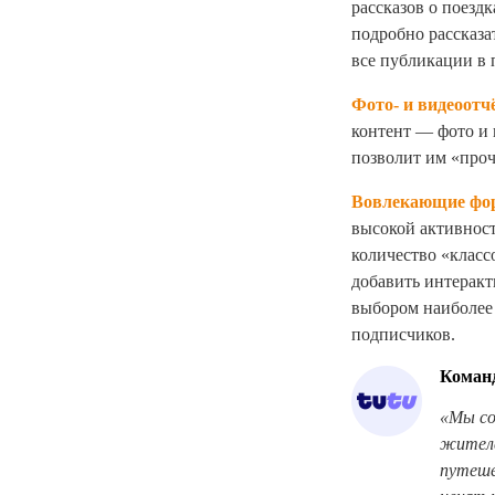
рассказов о поезд
подробно рассказа
все публикации в
Фото- и видеоотч
контент — фото и 
позволит им «проч
Вовлекающие фор
высокой активност
количество «класс
добавить интерак
выбором наиболее 
подписчиков.
Команд
«Мы
с
жителе
путеше