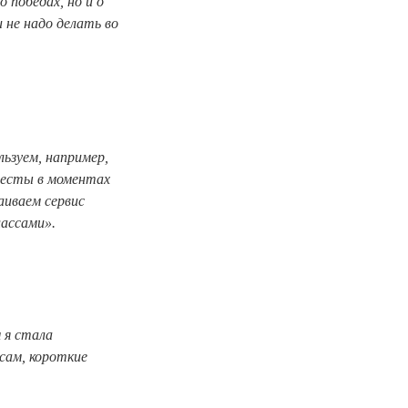
о победах, но и о
 не надо делать во
льзуем, например,
тесты в моментах
аиваем сервис
лассами».
 я стала
сам, короткие