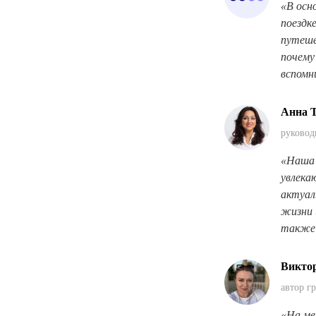
«
В осн
поездк
путеше
почему
вспомн
Анна 
руковод
«
Наша 
увлека
актуал
жизни 
также 
Викто
автор г
«На ме