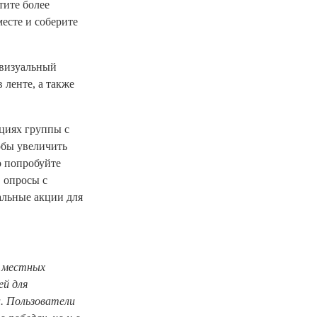
тите более
месте и соберите
 визуальный
 ленте, а также
циях группы с
обы увеличить
о попробуйте
 опросы с
альные акции для
т местных
ей для
. Пользователи