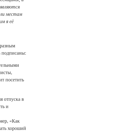
 являются
или местам
м я её
 разным
ь подписаны:
ательными
листы,
ит посетить
я отпуска в
ть и
мер, «Как
рать хороший