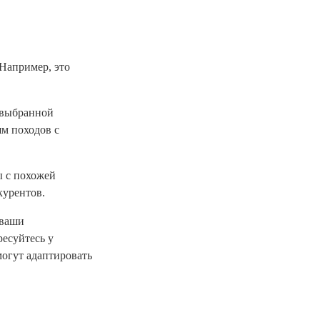
 Например, это
.
 выбранной
ям походов с
ы с похожей
курентов.
 ваши
есуйтесь у
могут адаптировать