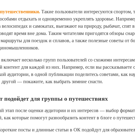
путешественники.
Такие пользователи интересуются спортом, 
особами отдыхать и одновременно укреплять здоровье. Наприме
 велосипедах и самокатах, выезжают на природу, рыбачат, спят в
оводят время вне дома. Таким читателям пригодятся обзоры сна
маршруты для поездок и сплавов, а также полезные советы от б
диномышленников.
включает несколько групп пользователей со схожими интереса
 контент для каждой из них. Например, если вы рассказываете о
ой аудитории, в одной публикации поделитесь советами, как на
 в другой — покажите, как выбрать зимние снасти.
т подойдет для группы о путешествиях
 этап после оценки аудитории и их интересов — выбор формат
й, как которые помогут разнообразить контент в блоге о путешес
ороткие посты и длинные статьи в ОК подойдут для образовате