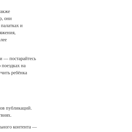
также
р, они
 палатках и
ряжения,
олее
ми — постарайтесь
 поездках на
учить ребёнка
ов публикаций.
твиях.
льного контента —