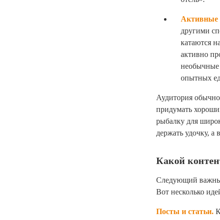
Активные 
другими сп
катаются на
активно пр
необычные 
опытных е
Аудитория обычно 
придумать хороший
рыбалку для широк
держать удочку, а
Какой контен
Следующий важный
Вот несколько иде
Посты и статьи.
К