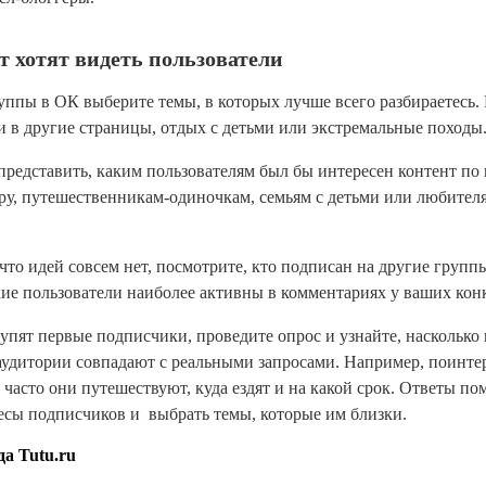
т хотят видеть пользователи
уппы в ОК выберите темы, в которых лучше всего разбираетесь.
и в другие страницы, отдых с детьми или экстремальные походы
представить, каким пользователям был бы интересен контент по
ру, путешественникам-одиночкам, семьям с детьми или любител
 что идей совсем нет, посмотрите, кто подписан на другие групп
ие пользователи наиболее активны в комментариях у ваших кон
тупят первые подписчики, проведите опрос и узнайте, насколько
аудитории совпадают с реальными запросами. Например, поинтер
 часто они путешествуют, куда ездят и на какой срок. Ответы по
есы подписчиков и выбрать темы, которые им близки.
а Tutu.ru