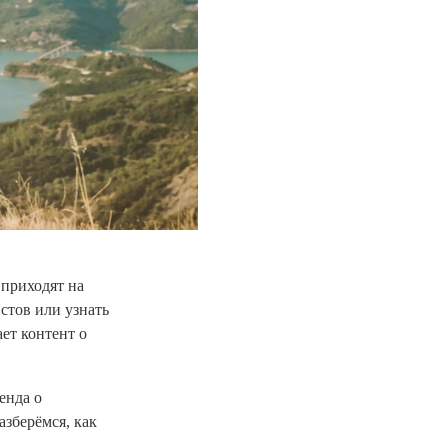
 приходят на
истов или узнать
ет контент о
енда о
азберёмся, как