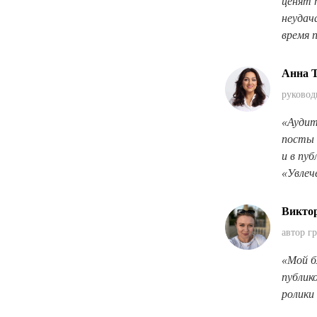
ценят 
неудач
время 
Анна 
руковод
«Аудит
посты 
и в пу
«Увлеч
Викто
автор г
«Мой б
публик
ролики