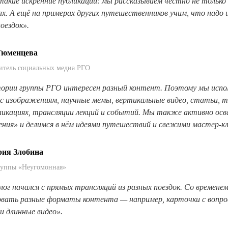
такие искренние публикации: мы рассказываем честно не только 
ах. А ещё на примерах других путешественников учим, что надо и
поездок»
.
Тюменцева
итель социальных медиа РГО
ории группы РГО интересен разный контент. Поэтому мы ис
по
с изображениям, научные мемы, вертикальные видео, статьи, 
бликациях, трансляции лекций и событий. Мы также активно осв
ения» и делимся в нём идеями путешествий и свежими мастер-к
рия Злобина
руппы «Неугомонная»
лог начался с прямых трансляций из разных поездок. Со временем
овать разные форматы контента
—
например, карточки с вопро
 и длинные видео».