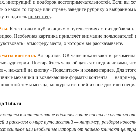
ках, инструкций и подборок достопримечательностей. Если вы хо
ть о каком-то городе или стране, заведите рубрику о выбранном 
 путеводитель
по хештегу
.
ёты.
К текстовым публикациям о путешествиях стоит добавлять
видео. Необычная картинка привлечёт внимание пользователей в
увствовать» атмосферу места, о котором вы рассказываете.
маты контента.
Алгоритмы ОК чаще показывают в. рекоменда
ью аудитории. Постарайтесь чаще общаться с подписчиками, чт
ов», нажатий на кнопку «Поделиться» и комментариев. Для этог
тивные механики и вовлекающие форматы контента — например,
полезной темы месяца, конкурсы историй из поездок или специ
а Tutu.ru
овмещаем в контент-плане вдохновляющие посты с советами о
й и рассказы о мире путешествий
—
например, разборы новост
ственников или необычные истор
ии от нашего контакт-центра