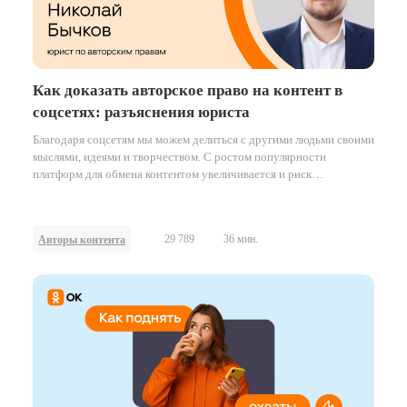
Как доказать авторское право на контент в
соцсетях: разъяснения юриста
Благодаря соцсетям мы можем делиться с другими людьми своими
мыслями, идеями и творчеством. С ростом популярности
платформ для обмена контентом увеличивается и риск
неправомерного использования чужих работ.
29 789
36 мин.
Авторы контента