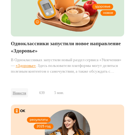
Одноклассники запустили новое направление
«Здоровье»
В Одноклассниках запустили новый раздел сервиса «Увлечения»
—
«Здоровье»
. Здесь пользователи платформы могут делиться
полезным контентом о самочувствии, а также обсуждать с
экспертами, как вести здоровый образ жизни и заботиться о себе
и своих близких. Среди популярных тем — правильное питание,
здоровый образ жизни, неврология, гимнастика, здоровье
639
5 мин.
Новости
суставов, артериальное давление, боли в спине.