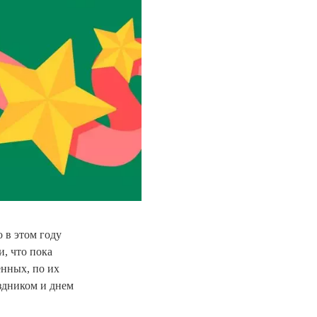
 в этом году
и, что пока
енных, по их
здником и днем