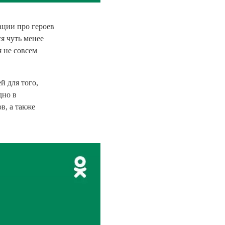
ции про героев
я чуть менее
я не совсем
 для того,
дно в
в, а также