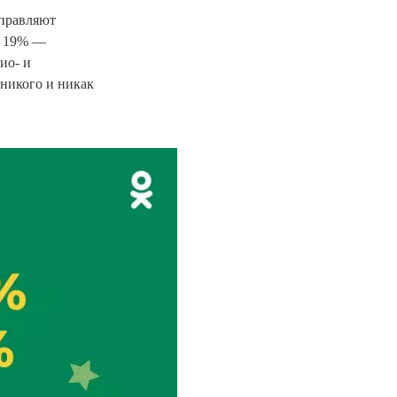
тправляют
, 19% —
ио- и
никого и никак