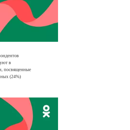
пондентов
вуют в
и, посвященные
нных (24%)