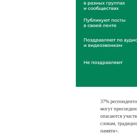
37% респондентов
могут присоедини
опасаются участ
словам, традици
памяти».