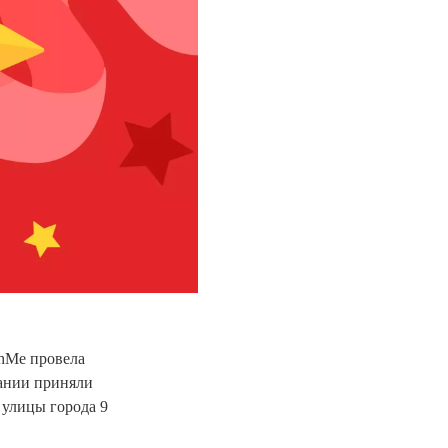
chMe провела
вании приняли
а улицы города 9