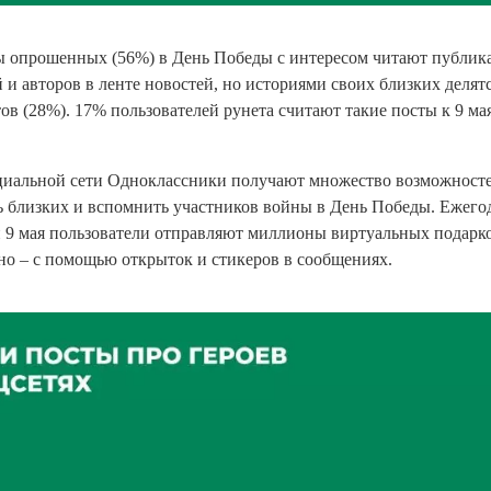
 опрошенных (56%) в День Победы с интересом читают публика
 и авторов в ленте новостей, но историями своих близких делятс
ов (28%). 17% пользователей рунета считают такие посты к 9 ма
циальной сети Одноклассники получают множество возможностей
ь близких и вспомнить участников войны в День Победы. Ежего
 9 мая пользователи отправляют миллионы виртуальных подарко
но – с помощью открыток и стикеров в сообщениях.