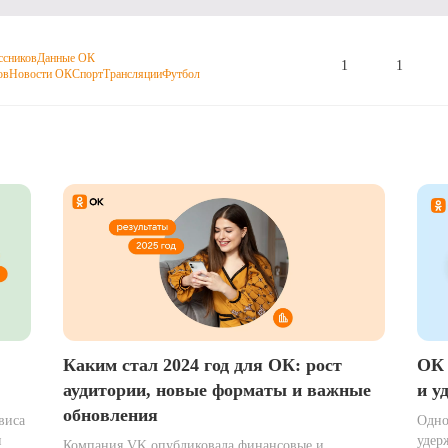
ссников
Данные ОК
1
1
ов
Новости ОК
Спорт
Трансляции
Футбол
Каким стал 2024 год для ОК: рост
ОК 
аудитории, новые форматы и важные
и у
обновления
виса
Одно
и
удер
Компания VK опубликовала финансовые и