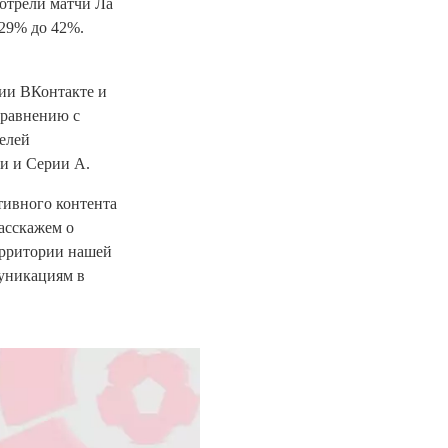
отрели матчи Ла
 29% до 42%.
рии ВКонтакте и
сравнению с
телей
ги и Серии А.
тивного контента
асскажем о
ерритории нашей
муникациям в