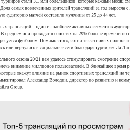
 турниров стали 3,1 млн болельщиков, которые каждый месяц см
Доля самых вовлеченных зрителей трансляций за год выросла с
ую аудиторию матчей составили мужчины от 25 до 44 лет.
ных трансляций – один из наиболее активных сегментов аудито
 В среднем они проводят в соцсетях на 29% больше времени по 
ересуется футболом. Помимо этого, сотни тысяч новых пользова
сь или вернулись в социальные сети благодаря турнирам Ла Ли
льного сезона 20/21 нам удалось стимулировать смотрение спор
ивлечь внимание миллионов пользователей. В ближайшее время р
 которые окажут влияние на рынок спортивных трансляций на т
омментировал Александр Володин, директор по развитию и ком
l.ru Group.