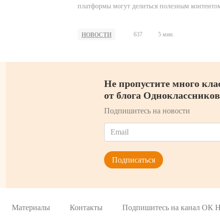
платформы могут делиться полезным контенто
самочувствии, а также обсуждать с экспертами,
вести здоровый образ жизни и заботиться о себ
637
5 мин.
НОВОСТИ
своих близких. Среди популярных тем —
правильное питание, здоровый образ жизни,
неврология, гимнастика, здоровье суставов,
артериальное давление, боли в спине.
Не пропустите много кла
от блога Одноклассников
Подпишитесь на новости
Материалы
Контакты
Подпишитесь на канал ОК