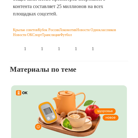
контента составляет 25 миллионов на всех
площадках соцсетей.
Крылья советов
Кубок России
Локомотив
Новости Одноклассников
Новости ОК
Спорт
Трансляция
Футбол
1
1
1
1
1
Материалы по теме