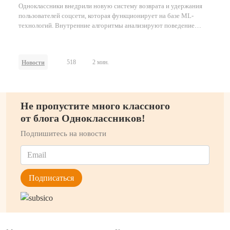
Одноклассники внедрили новую систему возврата и удержания
пользователей соцсети, которая функционирует на базе ML-
технологий. Внутренние алгоритмы анализируют поведение
пользователей соцсети, сегментируют аудиторию,
персонализируют контент, оптимизируют время отправки push-
уведомлений и их количество на конкретного пользователя с
518
2 мин.
Новости
учётом его интересов. Внедрение модели позволило ОК вернуть
часть ранее неактивной или менее активной аудитории и
увеличить её размер итогам 2024 года.
Не пропустите много классного
от блога Одноклассников!
Подпишитесь на новости