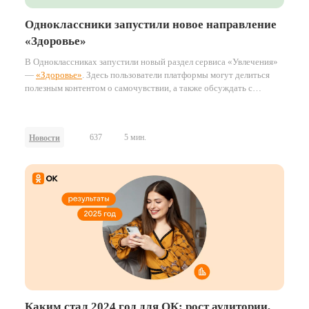
Одноклассники запустили новое направление
«Здоровье»
В Одноклассниках запустили новый раздел сервиса «Увлечения»
—
«Здоровье»
. Здесь пользователи платформы могут делиться
полезным контентом о самочувствии, а также обсуждать с
экспертами, как вести здоровый образ жизни и заботиться о себе
и своих близких. Среди популярных тем — правильное питание,
здоровый образ жизни, неврология, гимнастика, здоровье
637
5 мин.
Новости
суставов, артериальное давление, боли в спине.
Каким стал 2024 год для ОК: рост аудитории,