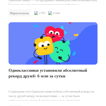
Одноклассниках — это фундамент взаимодействия пользователей.
Соцсеть как серьезная технологическая платформа с…
2 931
4 мин.
Маркетологам
Одноклассники установили абсолютный
рекорд дружб: 6 млн за сутки
Социальная сеть Одноклассники побила собственный рекорд по
числу дружб между пользователями — за сутки было
зафиксировано свыше 6 миллионов новых дружеских…