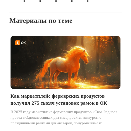
0
0
0
0
0
Материалы по теме
Как маркетплейс фермерских продуктов
получил 275 тысяч установок рамок в ОК
В 2025 году маркетплейс фермерских продуктов «Своё Родное»
провел в Одноклассниках два спецпроекта: конкурсы с
праздничными рамками для аватарок, приуроченные ко
Всемирному дню пчёл в мае и к наступающему Новому году в