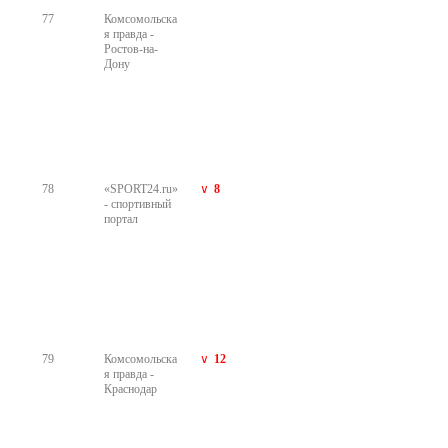
Как маркетплейс фермерских продуктов
получил 275 тысяч установок рамок в ОК
В 2025 году маркетплейс фермерских продуктов «Своё Родное»
провел в Одноклассниках два спецпроекта: конкурсы с
праздничными рамками для аватарок, приуроченные ко
Всемирному дню пчёл в мае и к наступающему Новому году в
декабре.
86
12 мин.
Маркетологам
Как получить больше 1,7 млн переходов на
сайт за счёт рекламы в ОК: продвижение
«Новогоднего Миллиарда 2026» от «Русского