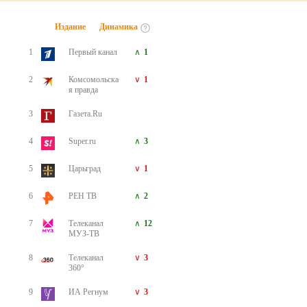
Издание
Динамика
1
Первый канал
1
2
Комсомольска
1
я правда
3
Газета.Ru
4
Super.ru
3
5
Царьград
1
6
РЕН ТВ
2
7
Телеканал
12
МУЗ-ТВ
8
Телеканал
3
360°
9
ИА Регнум
3