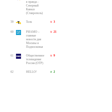
я правда -
Северный
Кавказ
(Ставрополь)
59
Толк
3
60
РИАМО –
21
главные
новости дня
Москвы и
Подмосковья
61
Общественное
9
телевидение
России (ОТР)
62
HELLO!
2
63
Кубань 24
64
Советский
8
спорт
65
Комсомольска
я правда -
Новосибирск