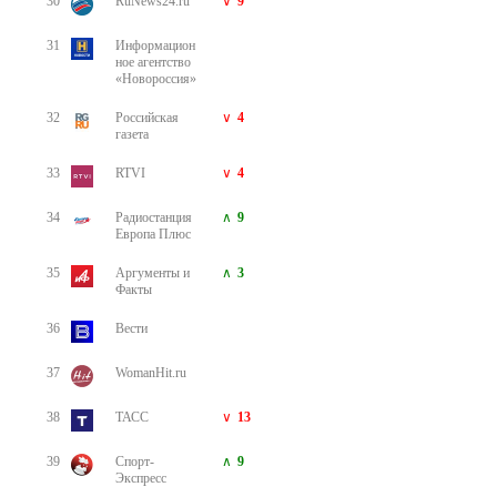
30
RuNews24.ru
9
31
Информацион
ное агентство
«Новороссия»
32
Российская
4
газета
33
RTVI
4
34
Радиостанция
9
Европа Плюс
35
Аргументы и
3
Факты
36
Вести
37
WomanHit.ru
38
ТАСС
13
39
Спорт-
9
Экспресс