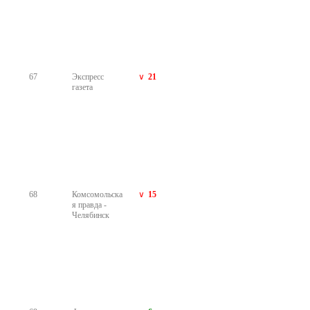
я правда -
Самара
75
Нижегородска
4
я Правда
76
MAXIM
16
Online
77
Комсомольска
я правда -
Ростов-на-
Дону
78
«SPORT24.ru»
8
- спортивный
портал
79
Комсомольска
12
я правда -
Краснодар
80
Ведомости
7
81
Ариг Ус
8