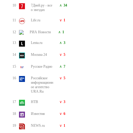
10
7Дней.ру - все
34
о звездах
11
Life.ru
1
12
РИА Новости
1
13
Lenta.ru
3
14
Москва 24
5
15
Русское Радио
7
16
Российское
5
информационн
ое агентство
URA.Ru
17
НТВ
3
18
Известия
6
19
NEWS.ru
1