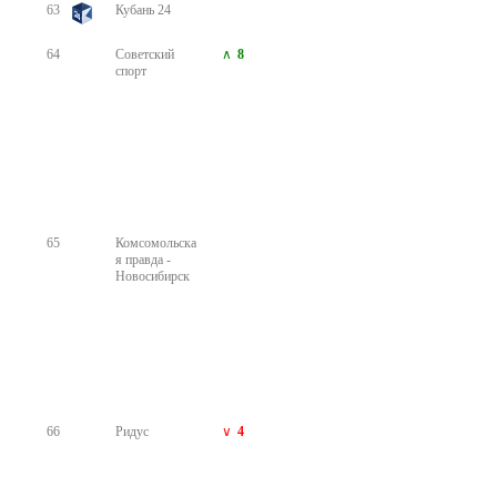
66
Ридус
4
67
Экспресс
21
газета
68
Комсомольска
15
я правда -
Челябинск
69
Фома
6
70
Коммерсантъ
13
71
Комсомольска
23
я правда -
Крым
72
Блокнот
12
Волгоград
73
Комсомольска
1
я правда -
Иркутск
74
Комсомольска
2