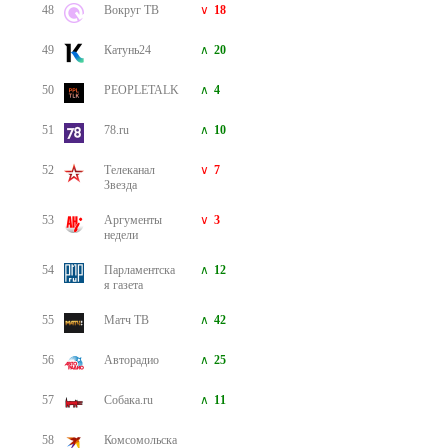
48
Вокруг ТВ
18
49
Катунь24
20
50
PEOPLETALK
4
51
78.ru
10
52
Телеканал
7
Звезда
53
Аргументы
3
недели
54
Парламентска
12
я газета
55
Матч ТВ
42
56
Авторадио
25
57
Собака.ru
11
58
Комсомольска