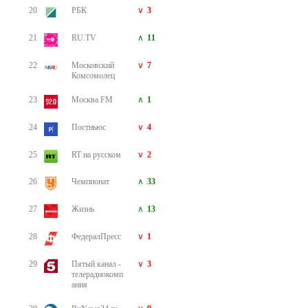
20
РБК
3
21
RU.TV
11
22
Московский
7
Комсомолец
23
Москва FM
1
24
Постньюс
4
25
RT на русском
2
26
Чемпионат
33
27
Жизнь
13
28
ФедералПресс
1
29
Пятый канал -
3
телерадиокомп
ания