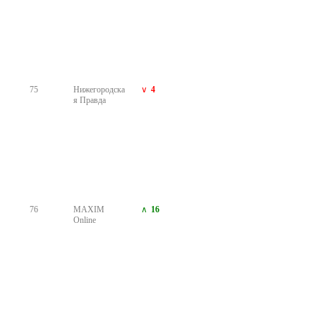
Сайты
99
АБН24
14
100
Woman.ru
6
5
5
6
5
Материалы по теме