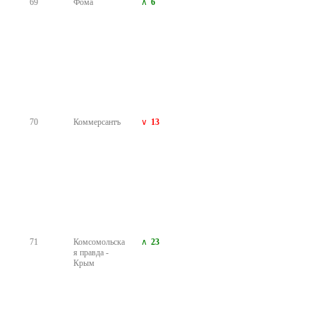
82
Чита.Ру
83
Newslab.ru
10
84
Интерфакс
85
Радио Sputnik
5
86
12 Канал Омск
2
87
Комсомольска
32
я правда -
Красноярск
88
Известия
1
Мордовии
89
Комсомольска
3
я правда -
Пермь
90
Межгосударст
12
венная
телерадиокомп
ания Мир