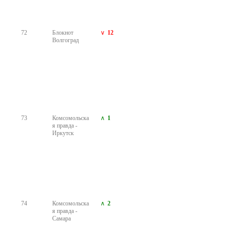
91
Комсомольска
я правда - Уфа
92
Новости
9
Волгограда
v1.ru
93
Блокнот
2
Ставрополь
94
Информ-
10
агентство
"Татар-
информ"
95
Вести
5
Воронеж
96
МОЁ! Оnline
17
Воронеж
97
Телеканал
2
Енисей
98
НГС -
2
Независимые
Городские