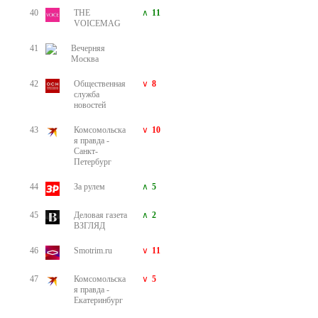
40
THE
11
VOICEMAG
41
Вечерняя
Москва
42
Общественная
8
служба
новостей
43
Комсомольска
10
я правда -
Санкт-
Петербург
44
За рулем
5
45
Деловая газета
2
ВЗГЛЯД
46
Smotrim.ru
11
47
Комсомольска
5
я правда -
Екатеринбург