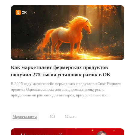
Как маркетплейс фермерских продуктов
получил 275 тысяч установок рамок в ОК
В 2025 году маркетплейс фермерских продуктов «Своё Родное»
провел в Одноклассниках два спецпроекта: конкурсы с
праздничными рамками для аватарок, приуроченные ко
Всемирному дню пчёл в мае и к наступающему Новому году в
декабре.
103
12 мин.
Маркетологам