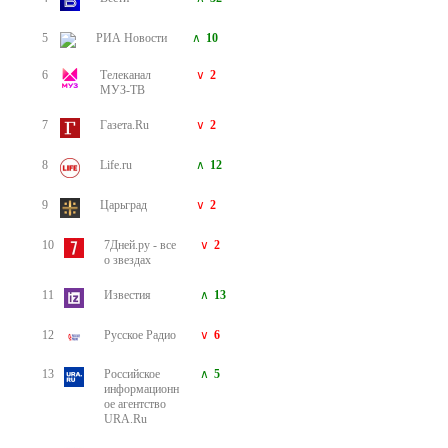
5
РИА Новости
10
6
Телеканал
2
МУЗ-ТВ
7
Газета.Ru
2
8
Life.ru
12
9
Царьград
2
10
7Дней.ру - все
2
о звездах
11
Известия
13
12
Русское Радио
6
13
Российское
5
информационн
ое агентство
URA.Ru