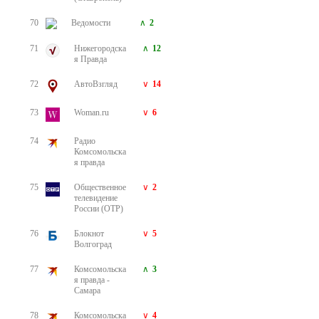
70
Ведомости
2
71
Нижегородска
12
я Правда
72
АвтоВзгляд
14
73
Woman.ru
6
74
Радио
Комсомольска
я правда
75
Общественное
2
телевидение
России (ОТР)
76
Блокнот
5
Волгоград
77
Комсомольска
3
я правда -
Самара
78
Комсомольска
4