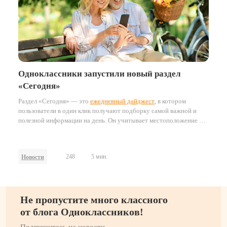
Одноклассники запустили новый раздел
«Сегодня»
Раздел «Сегодня» — это
ежедневный дайджест
, в котором
пользователи в один клик получают подборку самой важной и
полезной информации на день. Он учитывает местоположение и
часовой пояс пользователей, формируя персонализированные
подборки ключевых событий и материалов.
248
5 мин.
Новости
Не пропустите много классного
от блога Одноклассников!
Подпишитесь на новости