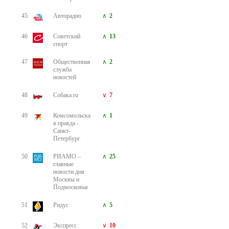
45
Авторадио
2
46
Советский
13
спорт
47
Общественная
2
служба
новостей
48
Собака.ru
7
49
Комсомольска
1
я правда -
Санкт-
Петербург
50
РИАМО –
25
главные
новости дня
Москвы и
Подмосковья
51
Ридус
5
52
Экспресс
10