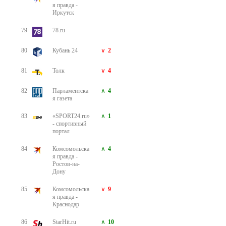
я правда -
Иркутск
79
78.ru
80
Кубань 24
2
81
Толк
4
82
Парламентска
4
я газета
83
«SPORT24.ru»
1
- спортивный
портал
84
Комсомольска
4
я правда -
Ростов-на-
Дону
85
Комсомольска
9
я правда -
Краснодар
86
StarHit.ru
10