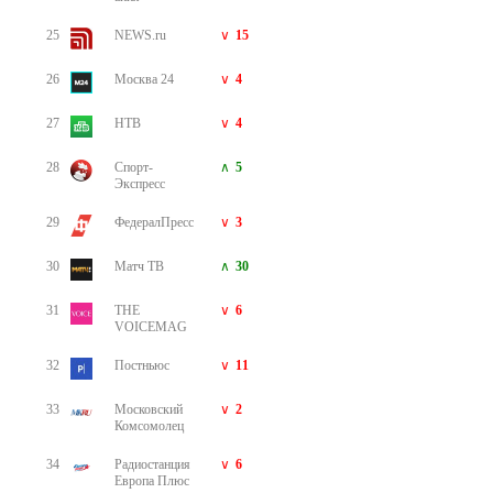
25
NEWS.ru
15
26
Москва 24
4
27
НТВ
4
28
Спорт-
5
Экспресс
29
ФедералПресс
3
30
Матч ТВ
30
31
THE
6
VOICEMAG
32
Постньюс
11
33
Московский
2
Комсомолец
34
Радиостанция
6
Европа Плюс