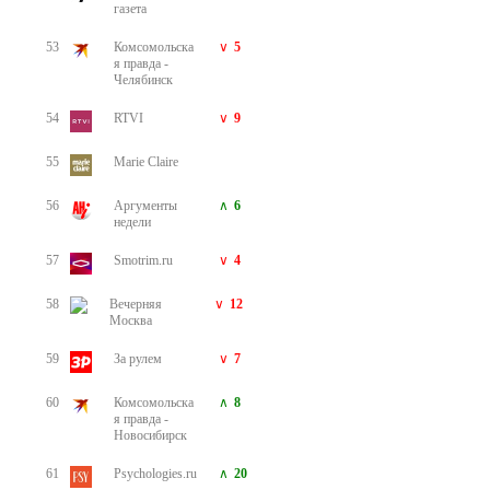
газета
53
Комсомольска
5
я правда -
Челябинск
54
RTVI
9
55
Marie Claire
56
Аргументы
6
недели
57
Smotrim.ru
4
58
Вечерняя
12
Москва
59
За рулем
7
60
Комсомольска
8
я правда -
Новосибирск
61
Psychologies.ru
20