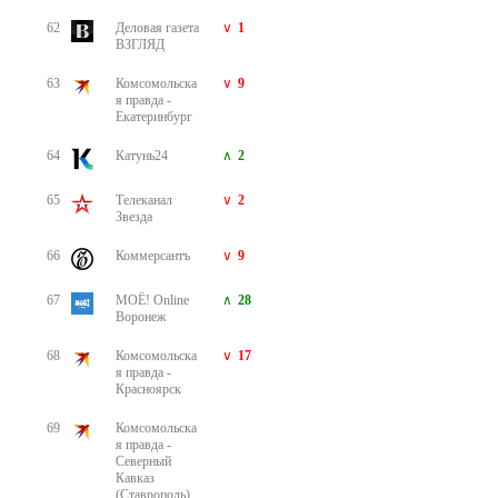
62
Деловая газета
1
ВЗГЛЯД
63
Комсомольска
9
я правда -
Екатеринбург
64
Катунь24
2
65
Телеканал
2
Звезда
66
Коммерсантъ
9
67
МОЁ! Оnline
28
Воронеж
68
Комсомольска
17
я правда -
Красноярск
69
Комсомольска
я правда -
Северный
Кавказ
(Ставрополь)