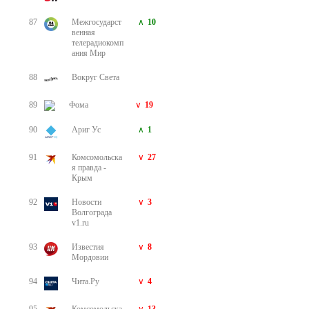
87
Межгосударст
10
венная
телерадиокомп
ания Мир
88
Вокруг Света
89
Фома
19
90
Ариг Ус
1
91
Комсомольска
27
я правда -
Крым
92
Новости
3
Волгограда
v1.ru
93
Известия
8
Мордовии
94
Чита.Ру
4