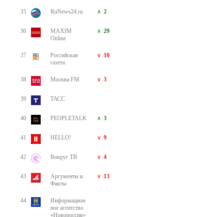
35
RuNews24.ru
2
36
MAXIM
29
Online
37
Российская
10
газета
38
Москва FM
3
39
ТАСС
40
PEOPLETALK
3
41
HELLO!
9
42
Вокруг ТВ
4
43
Аргументы и
13
Факты
44
Информацион
ное агентство
«Новороссия»