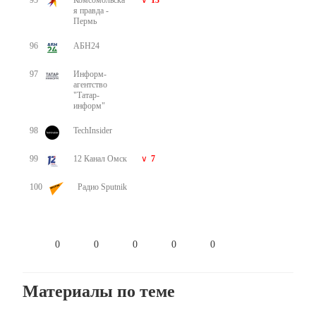
95
Комсомольска
13
я правда -
Пермь
96
АБН24
97
Информ-
агентство
"Татар-
информ"
98
TechInsider
99
12 Канал Омск
7
100
Радио Sputnik
0
0
0
0
0
Материалы по теме