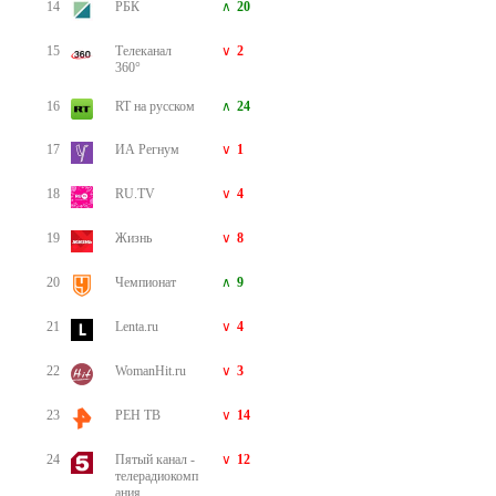
14
РБК
20
15
Телеканал
2
360°
16
RT на русском
24
17
ИА Регнум
1
18
RU.TV
4
19
Жизнь
8
20
Чемпионат
9
21
Lenta.ru
4
22
WomanHit.ru
3
23
РЕН ТВ
14
24
Пятый канал -
12
телерадиокомп
ания