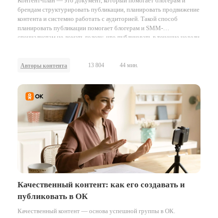
Контент-план — это документ, который помогает блогерам и
брендам структурировать публикации, планировать продвижение
контента и системно работать с аудиторией. Такой способ
планировать публикации помогает блогерам и SMM-
специалистам не ломать голову, что публиковать в течение недели
или месяца.
13 804
44 мин.
Авторы контента
Качественный контент: как его создавать и
публиковать в ОК
Качественный контент — основа успешной группы в ОК.