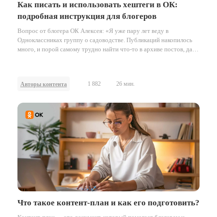
Как писать и использовать хештеги в ОК:
подробная инструкция для блогеров
Вопрос от блогера ОК Алексея: «Я уже пару лет веду в
Одноклассниках группу о садоводстве. Публикаций накопилось
много, и порой самому трудно найти что-то в архиве постов, да и
подписчики тоже теряются и спрашивают, когда я писал о чем-то
год или полтора назад. Хочу попробовать навести порядок с
помощью хештегов — но непонятно, как лучше работать с
1 882
26 мин.
Авторы контента
ними?».
Что такое контент-план и как его подготовить?