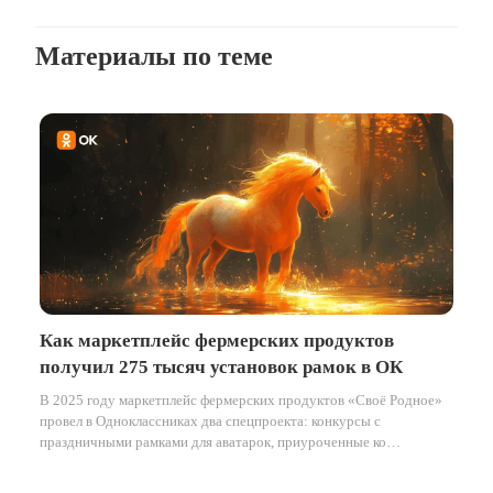
Материалы по теме
Как маркетплейс фермерских продуктов
получил 275 тысяч установок рамок в ОК
В 2025 году маркетплейс фермерских продуктов «Своё Родное»
провел в Одноклассниках два спецпроекта: конкурсы с
праздничными рамками для аватарок, приуроченные ко
Всемирному дню пчёл в мае и к наступающему Новому году в
декабре.