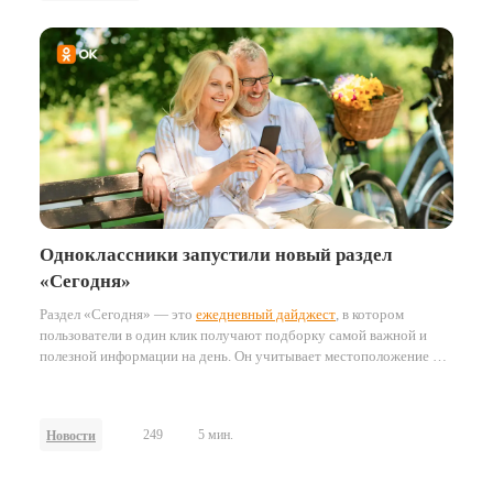
продвижение новогоднего тиража «Русского лото», сделав ставку
на охват пользователей Одноклассников.
Результатом кампании
стал не только широкий охват, но и ощутимый бизнес-эффект —
продажи лотерейных билетов.
Одноклассники запустили новый раздел
«Сегодня»
Раздел «Сегодня» — это
ежедневный дайджест
, в котором
пользователи в один клик получают подборку самой важной и
полезной информации на день. Он учитывает местоположение и
часовой пояс пользователей, формируя персонализированные
подборки ключевых событий и материалов.
249
5 мин.
Новости