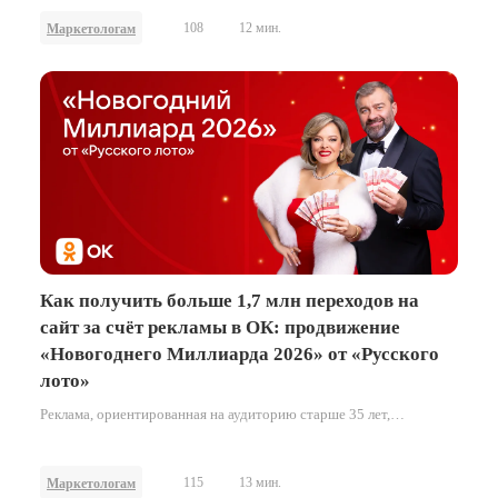
108
12 мин.
Маркетологам
Как получить больше 1,7 млн переходов на
сайт за счёт рекламы в ОК: продвижение
«Новогоднего Миллиарда 2026» от «Русского
лото»
Реклама, ориентированная на аудиторию старше 35 лет,
демонстрирует максимальную эффективность, когда она
органично вписана в привычные паттерны поведения внутри
социальной сети. В кейсе о том, как бренд «Столото» выстроил
115
13 мин.
Маркетологам