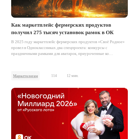
Как маркетплейс фермерских продуктов
получил 275 тысяч установок рамок в ОК
В 2025 году маркетплейс фермерских продуктов «Своё Родное»
провел в Одноклассниках два спецпроекта: конкурсы с
праздничными рамками для аватарок, приуроченные ко
Всемирному дню пчёл в мае и к наступающему Новому году в
декабре.
114
12 мин.
Маркетологам