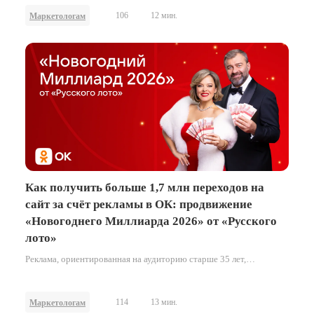
106
12 мин.
Маркетологам
Как получить больше 1,7 млн переходов на
сайт за счёт рекламы в ОК: продвижение
«Новогоднего Миллиарда 2026» от «Русского
лото»
Реклама, ориентированная на аудиторию старше 35 лет,
демонстрирует максимальную эффективность, когда она
органично вписана в привычные паттерны поведения внутри
социальной сети. В кейсе о том, как бренд «Столото» выстроил
114
13 мин.
Маркетологам
продвижение новогоднего тиража «Русского лото», сделав ставку