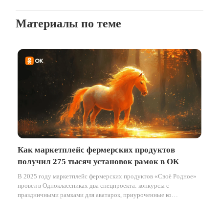
Материалы по теме
Как маркетплейс фермерских продуктов
получил 275 тысяч установок рамок в ОК
В 2025 году маркетплейс фермерских продуктов «Своё Родное»
провел в Одноклассниках два спецпроекта: конкурсы с
праздничными рамками для аватарок, приуроченные ко
Всемирному дню пчёл в мае и к наступающему Новому году в
декабре.