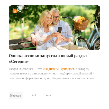
на охват пользователей Одноклассников.
Результатом кампании
стал не только широкий охват, но и ощутимый бизнес-эффект —
продажи лотерейных билетов.
Одноклассники запустили новый раздел
«Сегодня»
Раздел «Сегодня» — это
ежедневный дайджест
, в котором
пользователи в один клик получают подборку самой важной и
полезной информации на день. Он учитывает местоположение и
часовой пояс пользователей, формируя персонализированные
подборки ключевых событий и материалов.
249
5 мин.
Новости