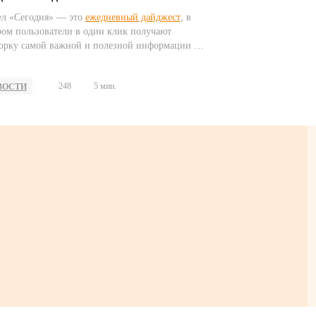
ел «Сегодня» — это
ежедневный дайджест
, в
ром пользователи в один клик получают
орку самой важной и полезной информации на
. Он учитывает местоположение и часовой пояс
зователей, формируя персонализированные
248
5 мин.
ВОСТИ
орки ключевых событий и материалов.