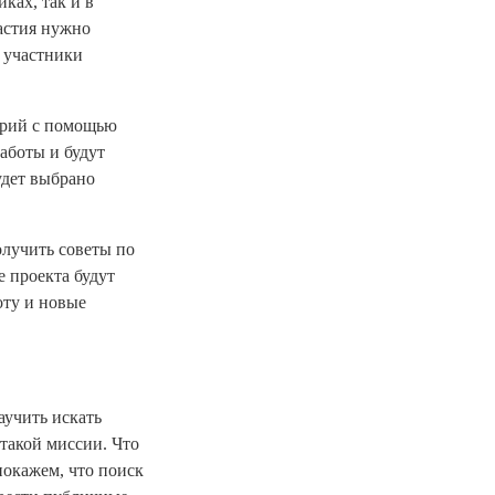
ках, так и в
астия нужно
 участники
орий с помощью
аботы и будут
удет выбрано
олучить советы по
е проекта будут
оту и новые
аучить искать
такой миссии. Что
покажем, что поиск