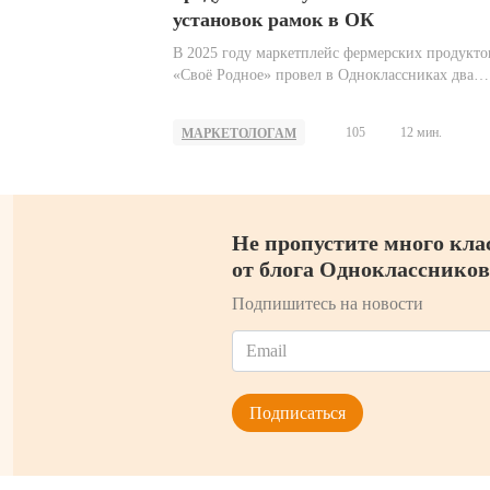
установок рамок в ОК
В 2025 году маркетплейс фермерских продукто
«Своё Родное» провел в Одноклассниках два
спецпроекта: конкурсы с праздничными рамка
для аватарок, приуроченные ко Всемирному д
105
12 мин.
МАРКЕТОЛОГАМ
пчёл в мае и к наступающему Новому году в
декабре.
Не пропустите много кла
от блога Одноклассников
Подпишитесь на новости