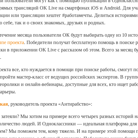
и пользователи могут как с помощью публикаций в Одноклассни
ямых трансляций OK Live на смартфонах iOS и Android. Для уч
ации или трансляции хештег #работамечты. Делиться историями
о себе, так и о своих знакомых, друзьях и родных.
ечение месяца пользователи ОК будут выбирать одну из 10 ист
ппе проекта
. Победители получат бесплатную помощь в поиске р
ки в приложении OK Live с рассказом об этом. Всего за месяц б
.
оекта все, кто нуждается в помощи при поиске работы, смогут п
 пройти мастер-класс от ведущих российских экспертов. В групп
еоролики и онлайн-вебинары, доступные для всех, кто ищет раб
арьеры.
кая
, руководитель проекта «Антирабство»:
 затеяли? Мы хотим на примере всего четырех разных историй н
оличество людей. И Одноклассники — идеальная платформа для 
аем? Мы поможем тем, кому тяжело. И на примере этой помощи 