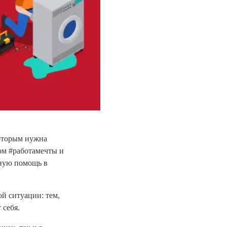
которым нужна
ом #работамечты и
тную помощь в
й ситуации: тем,
 себя.