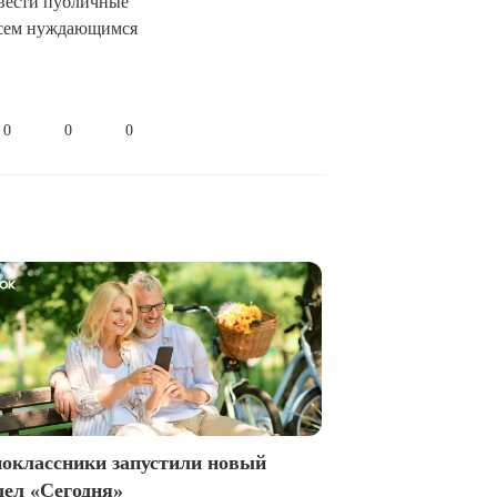
 вести публичные
 всем нуждающимся
0
0
0
оклассники запустили новый
дел «Сегодня»