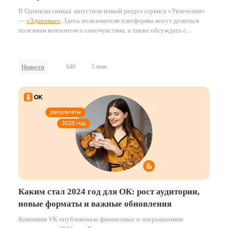
В Одноклассниках запустили новый раздел сервиса «Увлечения»
—
«Здоровье»
. Здесь пользователи платформы могут делиться
полезным контентом о самочувствии, а также обсуждать с
экспертами, как вести здоровый образ жизни и заботиться о себе
и своих близких. Среди популярных тем — правильное питание,
здоровый образ жизни, неврология, гимнастика, здоровье
640
5 мин.
Новости
суставов, артериальное давление, боли в спине.
Каким стал 2024 год для ОК: рост аудитории,
новые форматы и важные обновления
Компания VK опубликовала финансовые и операционные