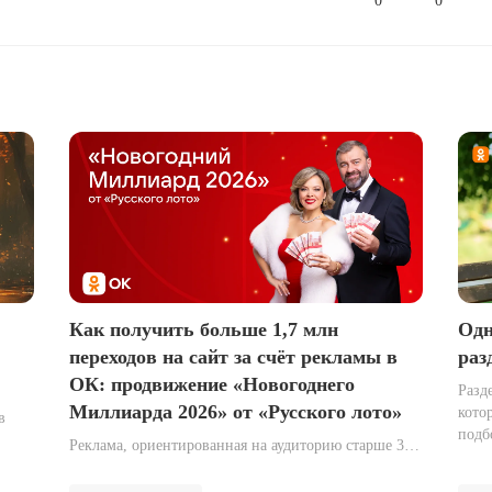
0
0
Как получить больше 1,7 млн
Одн
переходов на сайт за счёт рекламы в
раз
ОК: продвижение «Новогоднего
Разд
Миллиарда 2026» от «Русского лото»
кото
в
подб
Реклама, ориентированная на аудиторию старше 35
день
ми
лет, демонстрирует максимальную эффективность,
поль
ню
когда она органично вписана в привычные паттерны