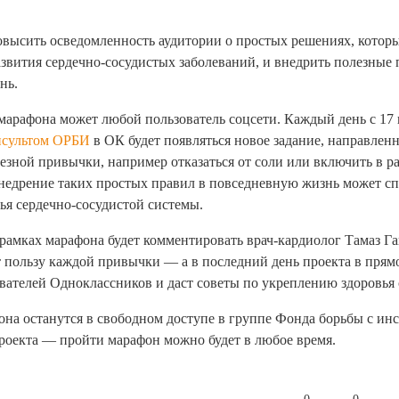
высить осведомленность аудитории о простых решениях, котор
звития сердечно-сосудистых заболеваний, и внедрить полезные 
нь.
марафона может любой пользователь соцсети. Каждый день с 17 
нсультом ОРБИ
в ОК будет появляться новое задание, направленн
зной привычки, например отказаться от соли или включить в р
недрение таких простых правил в повседневную жизнь может сп
я сердечно-сосудистой системы.
рамках марафона будет комментировать врач-кардиолог Тамаз Г
 пользу каждой привычки — а в последний день проекта в прям
вателей Одноклассников и даст советы по укреплению здоровья 
она останутся в свободном доступе в группе Фонда борьбы с ин
роекта — пройти марафон можно будет в любое время.