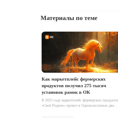
Материалы по теме
Как маркетплейс фермерских
продуктов получил 275 тысяч
установок рамок в ОК
В 2025 году маркетплейс фермерских продукто
«Своё Родное» провел в Одноклассниках два
спецпроекта: конкурсы с праздничными рамка
для аватарок, приуроченные ко Всемирному д