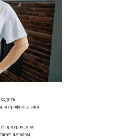
ыходить
 для профилактики
БИ приурочен ко
станет началом