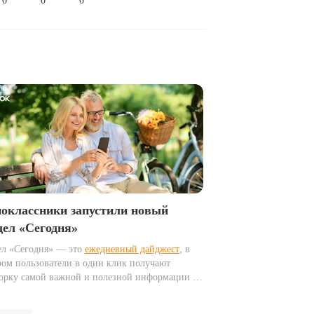
0
0
0
оклассники запустили новый
дел «Сегодня»
ел «Сегодня» — это
ежедневный дайджест
, в
ром пользователи в один клик получают
орку самой важной и полезной информации на
. Он учитывает местоположение и часовой пояс
зователей, формируя персонализированные