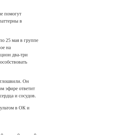
ые помогут
паттерны в
по 25 мая в группе
ое на
ацион два-три
особствовать
аглошвили. Он
ом эфире ответит
сердца и сосудов.
сультом в ОК и