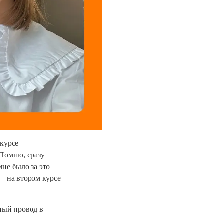
 курсе
 Помню, сразу
мне было за это
— на втором курсе
ный провод в