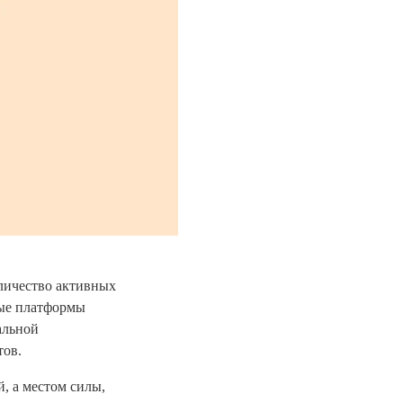
оличество активных
вые платформы
альной
тов.
, а местом силы,