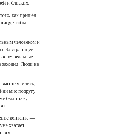
зей и близких.
 того, как пришёл
аницу, чтобы
альным человеком и
ы. За страницей
ороче: реальные
е заходил. Люди не
 вместе учились,
айди мне подругу
же были там,
тать.
ление контента —
 мне хватает
ногим