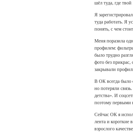
шёл туда, где тво
Я зарегистрировал
туда работать. Я 
понять,
с чем стои
Меня поразила одн
профилем: фильтры
было трудно разгл
фото без прикрас,
закрывали профили
В ОК всегда было 
но потеряли связь
детства». И соцсе
поэтому первыми в
Сейчас ОК я испол
лента и короткие в
взрослого качеств