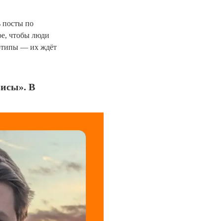
ь посты по
ое, чтобы люди
еотипы — их ждёт
исы». В