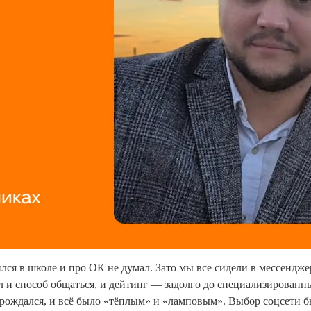
ился в школе и про ОК не думал. Зато мы все сидели в мессендже
л и способ общаться, и дейтинг — задолго до специализированны
арождался, и всё было «тёплым» и «ламповым». Выбор соцсети 