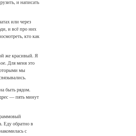
рузить, и написать
атах или через
ди, и всё про них
осмотреть, кто как
ой же красивый. Я
ое. Для меня это
 которыми мы
связывались.
жна быть рядом.
адрес — пять минут
ограммовый
а. Еду обратно в
накомилась с