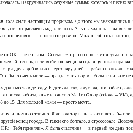
ключалась. Накручивались безумные суммы: хотелось и песню заг
6 года были настоящим прорывом. До этого мы знакомились в ч
ов, где отправляешь код за деньги. А тут заходишь — живые лю
тного человека — просто сокровище. Можно собрать сплетни, п
е от ОК — очень ярко. Сейчас смотрю на наш сайт и думаю: как
нжевый: теперь, если выбираю вещи, всегда ищу что-то оранжев
вые три друга добавились через пару дней — ребята из школы, с
Это было очень мило — правда, с тех пор мы больше ни разу не 
у дали место в детсаду. Ездить далеко, я думала, что работа дол
для поиска работы, вижу вакансию Mail.ru Group (cейчас – VK), 
с 8 до 15. Для молодой мамы — просто мечта.
приняли, помню отлично. Я делала торты на заказ и везла 9-кил
другой конец города. В такси его болтало, я стрессовала. Довезл
 HR: «Тебя приняли». Я была счастлива — в первый же день поз