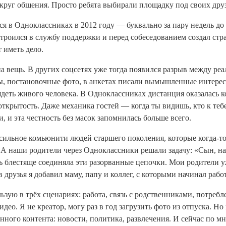
й круг общения. Просто ребята выбирали площадку под своих дру
ся в Одноклассниках в 2012 году — буквально за пару недель до
устроился в службу поддержки и перед собеседованием создал стр
т иметь дело
.
а вещь. В других соцсетях уже тогда появился разрыв между ре
, постановочные фото, в анкетах писали вымышленные интерес
ядеть живого человека. В Одноклассниках дистанция оказалась к
 открытость. Даже механика гостей — когда ты видишь, кто к теб
, и эта честность без масок запомнилась больше всего.
сильное комьюнити людей старшего поколения, которые когда-то
. А наши родители через Одноклассники решали задачу: «Сын, н
ть блестяще соединяла эти разорванные цепочки. Мои родители у
 друзья я добавил маму, папу и коллег, с которыми начинал рабо
ьзую в трёх сценариях: работа, связь с родственниками, потреб
идео. Я не креатор, могу раз в год загрузить фото из отпуска. Но
енного контента: новости, политика, развлечения. И сейчас по м