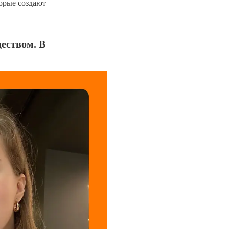
орые создают
еством. В