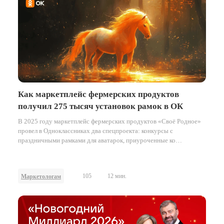
Как маркетплейс фермерских продуктов
получил 275 тысяч установок рамок в ОК
В 2025 году маркетплейс фермерских продуктов «Своё Родное»
провел в Одноклассниках два спецпроекта: конкурсы с
праздничными рамками для аватарок, приуроченные ко
Всемирному дню пчёл в мае и к наступающему Новому году в
декабре.
105
12 мин.
Маркетологам