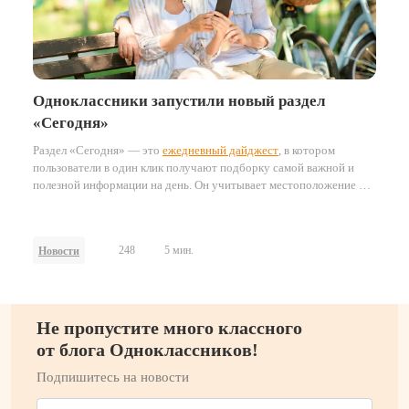
Одноклассники запустили новый раздел
«Сегодня»
Раздел «Сегодня» — это
ежедневный дайджест
, в котором
пользователи в один клик получают подборку самой важной и
полезной информации на день. Он учитывает местоположение и
часовой пояс пользователей, формируя персонализированные
подборки ключевых событий и материалов.
248
5 мин.
Новости
Не пропустите много классного
от блога Одноклассников!
Подпишитесь на новости