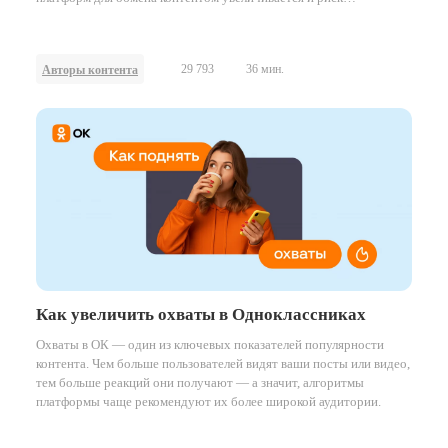
неправомерного использования чужих работ.
29 793
36 мин.
Авторы контента
Как увеличить охваты в Одноклассниках
Охваты в ОК — один из ключевых показателей популярности
контента. Чем больше пользователей видят ваши посты или видео,
тем больше реакций они получают — а значит, алгоритмы
платформы чаще рекомендуют их более широкой аудитории.