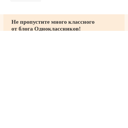
Не пропустите много классного
от блога Одноклассников!
Подпишитесь на новости
Материалы
Контакты
Подпишитесь на канал ОК НОРМ
Карта сайта
© Проект Одноклассники