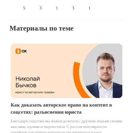
5
3
1
3
1
Материалы по теме
Как доказать авторское право на контент в
соцсетях: разъяснения юриста
Благодаря соцсетям мы можем делиться с другими людьми своими
мыслями, идеями и творчеством. С ростом популярности
платформ для обмена контентом увеличивается и риск