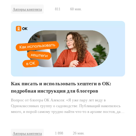
811
60 мин.
Авторы контента
Как писать и использовать хештеги в ОК:
подробная инструкция для блогеров
Вопрос от блогера ОК Алексея: «Я уже пару лет веду в
Одноклассниках группу о садоводстве. Публикаций накопилось
много, и порой самому трудно найти что-то в архиве постов, да и
подписчики тоже теряются и спрашивают, когда я писал о чем-то
год или полтора назад. Хочу попробовать навести порядок с
помощью хештегов — но непонятно, как лучше работать с
1 898
26 мин.
Авторы контента
ними?».