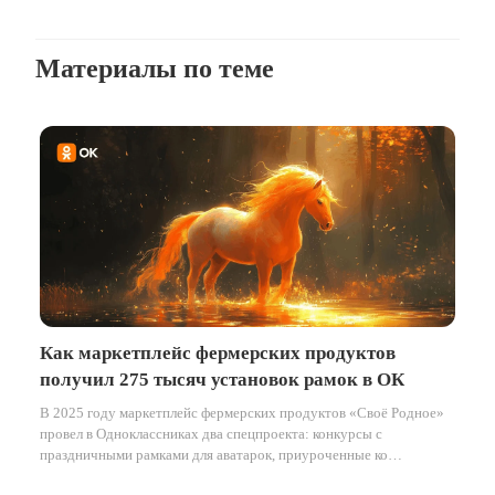
Материалы по теме
Как маркетплейс фермерских продуктов
получил 275 тысяч установок рамок в ОК
В 2025 году маркетплейс фермерских продуктов «Своё Родное»
провел в Одноклассниках два спецпроекта: конкурсы с
праздничными рамками для аватарок, приуроченные ко
Всемирному дню пчёл в мае и к наступающему Новому году в