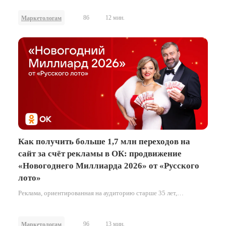
декабре.
86
12 мин.
Маркетологам
Как получить больше 1,7 млн переходов на
сайт за счёт рекламы в ОК: продвижение
«Новогоднего Миллиарда 2026» от «Русского
лото»
Реклама, ориентированная на аудиторию старше 35 лет,
демонстрирует максимальную эффективность, когда она
органично вписана в привычные паттерны поведения внутри
социальной сети. В кейсе о том, как бренд «Столото» выстроил
96
13 мин.
Маркетологам