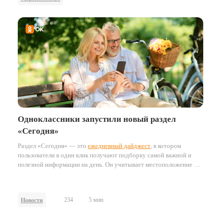
продвижение новогоднего тиража «Русского лото», сделав ставку
на охват пользователей Одноклассников.
Результатом кампании
стал не только широкий охват, но и ощутимый бизнес-эффект —
продажи лотерейных билетов.
Одноклассники запустили новый раздел
«Сегодня»
Раздел «Сегодня» — это
ежедневный дайджест
, в котором
пользователи в один клик получают подборку самой важной и
полезной информации на день. Он учитывает местоположение и
часовой пояс пользователей, формируя персонализированные
подборки ключевых событий и материалов.
234
5 мин.
Новости