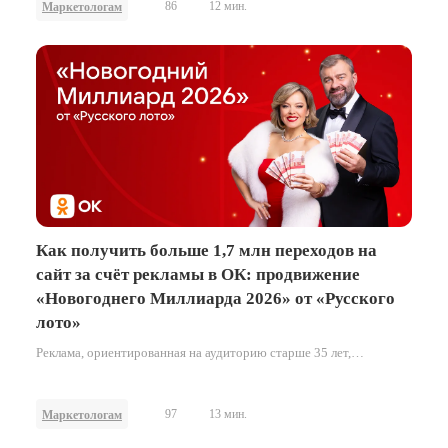
86
12 мин.
Маркетологам
Как получить больше 1,7 млн переходов на
сайт за счёт рекламы в ОК: продвижение
«Новогоднего Миллиарда 2026» от «Русского
лото»
Реклама, ориентированная на аудиторию старше 35 лет,
демонстрирует максимальную эффективность, когда она
органично вписана в привычные паттерны поведения внутри
социальной сети. В кейсе о том, как бренд «Столото» выстроил
97
13 мин.
Маркетологам
продвижение новогоднего тиража «Русского лото», сделав ставку
на охват пользователей Одноклассников.
Результатом кампании