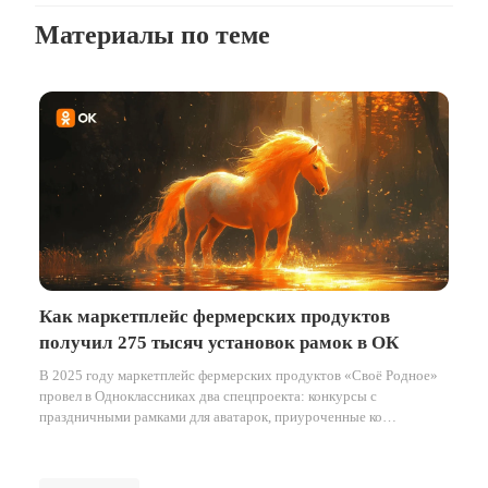
Материалы по теме
Как маркетплейс фермерских продуктов
получил 275 тысяч установок рамок в ОК
В 2025 году маркетплейс фермерских продуктов «Своё Родное»
провел в Одноклассниках два спецпроекта: конкурсы с
праздничными рамками для аватарок, приуроченные ко
Всемирному дню пчёл в мае и к наступающему Новому году в
декабре.