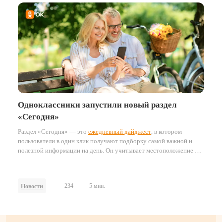
стал не только широкий охват, но и ощутимый бизнес-эффект —
продажи лотерейных билетов.
Одноклассники запустили новый раздел
«Сегодня»
Раздел «Сегодня» — это
ежедневный дайджест
, в котором
пользователи в один клик получают подборку самой важной и
полезной информации на день. Он учитывает местоположение и
часовой пояс пользователей, формируя персонализированные
подборки ключевых событий и материалов.
234
5 мин.
Новости