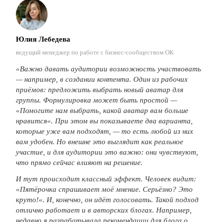
Юлия Лебедева
ведущий менеджер по работе с бизнес-сообществом ОК
«В
ажно давать аудитории возможность участвовать
— например, в создании контента. Один из рабочих
приёмов: предложить выбрать новый аватар для
группы. Формулировка может быть простой —
«
Помогите нам выбрать, какой аватар вам больше
нравится
«
. При это
м вы показываете два варианта,
которые уже вам подходят, — то есть любой из них
вам удобен. Но внешне это выглядит как реальное
участие, и для аудитории это важно: они чувствуют,
что прямо сейчас влияют на решение.
И тут происходит классный эффект. Человек видит:
«
Пятёрочка спрашивает моё мнение. Серьёзно? Это
круто!
«.
И, конечно, он идёт голосовать.
Такой подход
отлично работает и в авторских блогах. Например,
недавно я разрабатывала рекомендации для блога о