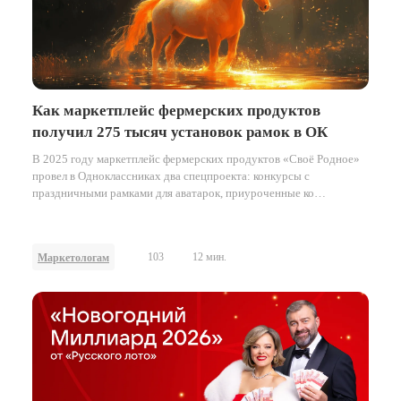
Как маркетплейс фермерских продуктов
получил 275 тысяч установок рамок в ОК
В 2025 году маркетплейс фермерских продуктов «Своё Родное»
провел в Одноклассниках два спецпроекта: конкурсы с
праздничными рамками для аватарок, приуроченные ко
Всемирному дню пчёл в мае и к наступающему Новому году в
декабре.
103
12 мин.
Маркетологам