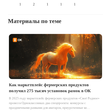
1
2
1
1
1
Материалы по теме
Как маркетплейс фермерских продуктов
получил 275 тысяч установок рамок в ОК
В 2025 году маркетплейс фермерских продуктов «Своё Родное»
провел в Одноклассниках два спецпроекта: конкурсы с
праздничными рамками для аватарок, приуроченные ко