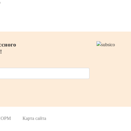
р
лов.
ссного
!
 НОРМ
Карта сайта