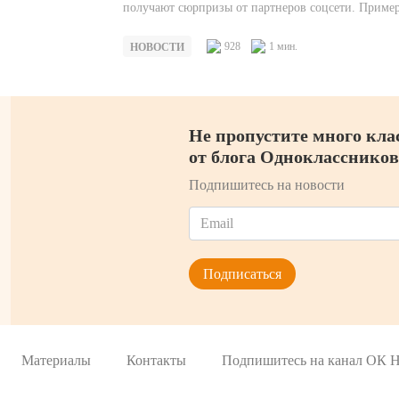
получают сюрпризы от партнеров соцсети. Приме
этого яркого события — премьерные показы сериа
И если раньше пользователи…
928
1 мин.
НОВОСТИ
Не пропустите много кла
от блога Одноклассников
Подпишитесь на новости
Материалы
Контакты
Подпишитесь на канал ОК