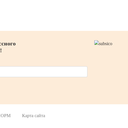
иеве
а,
ссного
!
 НОРМ
Карта сайта