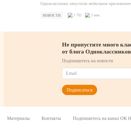
Одноклассники запустили мобильное приложение
JAM для организации встреч с друзьями в Риге, К
и Москве. Приложение — эксперимент для проект
1 703
2 мин.
НОВОСТИ
оно…
Не пропустите много кла
от блога Одноклассников
Подпишитесь на новости
Материалы
Контакты
Подпишитесь на канал ОК