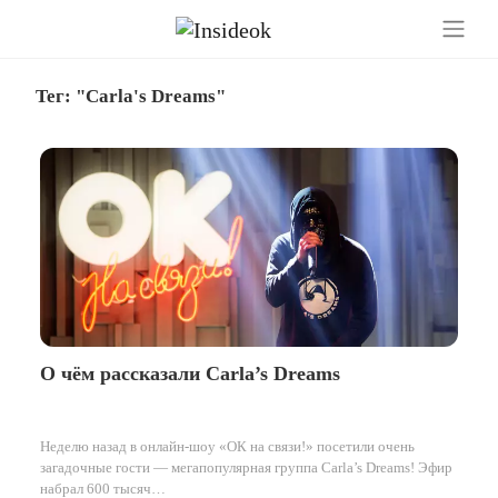
Тег: "Carla's Dreams"
О чём рассказали Carla’s Dreams
Неделю назад в онлайн-шоу «ОК на связи!» посетили очень
загадочные гости — мегапопулярная группа Carla’s Dreams! Эфир
набрал 600 тысяч…