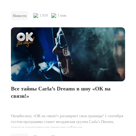
1 019
1 мин.
Новости
Все тайны Carla’s Dreams в шоу «ОК на
связи!»
Онлайн-шоу «ОК на связи!» расширяет свои границы! 1 сентября
гостем программы станет молдавская группа Carla’s Dreams,
которая невероятными темпами набирает…