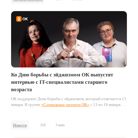
Ко Дню борьбы с эйджизмом ОК выпустят
интервью с IT-специалистами старшего
возраста
ОК поддержат День борьбы с эйджизмом, который отмечается 13
января. В группе
«Социальные проекты ОК»
с 13 по 19 января
выйдет серия интервью с IT-специалистами старшего возраста.
Они расскажут, пришли в сферу цифровых технологий и чем
занимаются сейчас, а также поделятся советами, чтобы
310
3 мин.
Новости
вдохновить пользователей развиваться и достигать своих целей.