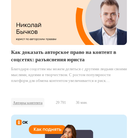
Как доказать авторское право на контент в
соцсетях: разъяснения юриста
Благодаря соцсетям мы можем делиться с другими людьми своими
мыслями, идеями и творчеством. С ростом популярности
платформ для обмена контентом увеличивается и риск
неправомерного использования чужих работ.
29 791
36 мин.
Авторы контента